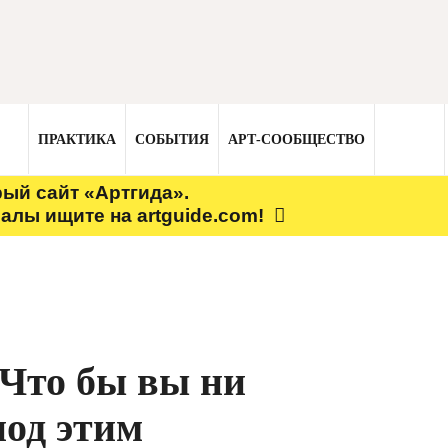
ПРАКТИКА
СОБЫТИЯ
АРТ-СООБЩЕСТВО
рый сайт «Артгида».
алы ищите на artguide.com!
 Что бы вы ни
под этим