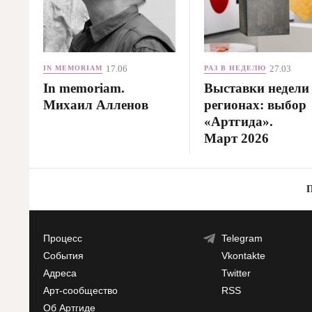
17.06
27.03
IN MEMORIAM
РАЗ В НЕДЕЛЮ
In memoriam.
Выставки недели
Михаил Алленов
регионах: выбор
«Артгида».
Март 2026
Процесс
Telegram
События
Vkontakte
Адреса
Twitter
Арт-сообщество
RSS
Об Артгиде