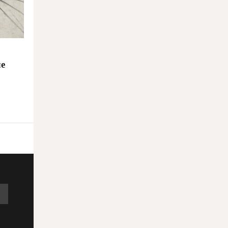
16.03.2026
В департаменте музеев и поддержки
циркового искусства, «РОСИЗО» и
«Архангельском» сменилось
ле
руководство
16.03.2026
В испанском замке Эскалона
обрушилась средневековая башня
16.03.2026
Расследование Reuters раскрыло
личность Бэнкси
13.03.2026
В Ново-Переделкине откроется музей