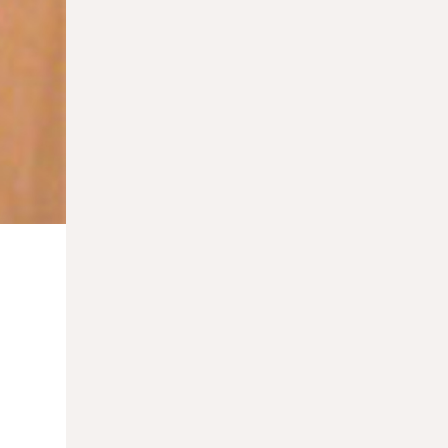
23.03.2026
Татьяна Шаршавицкая назначена
исполнительным директором
Еврейского музея и центра
толерантности
23.03.2026
Открылась вторая Мальтийская
биеннале современного искусства
23.03.2026
Музей Метрополитен приобрел
считавшуюся утраченной картину Россо
Фьорентино
20.03.2026
Ярмарка Art Dubai будет перенесена из-