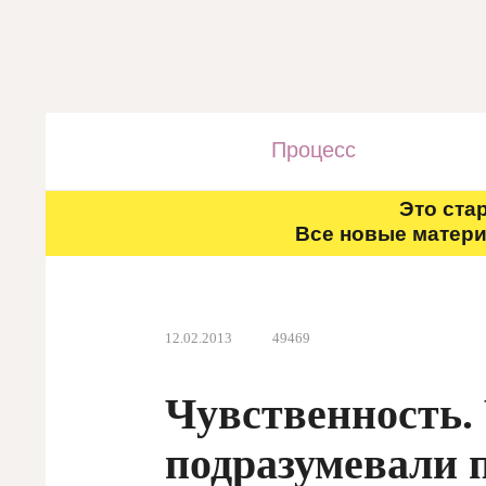
Процесс
Это ста
Все новые матери
12.02.2013
49469
Чувственность.
подразумевали 