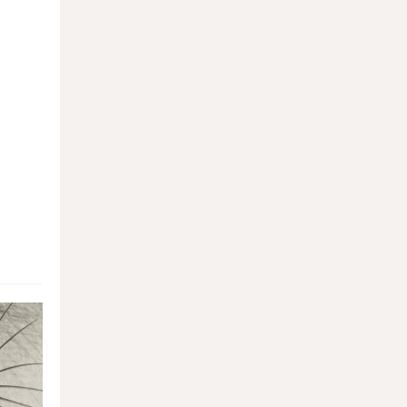
Нью-Йорке расширяется
18.03.2026
Польский суд удовлетворил запрос
Украины об экстрадиции археолога
Александра Бутягина
17.03.2026
В Феодосии обрушилась стена
армянского храма XV века
17.03.2026
На границе Германии и Польши найден
средневековый город
17.03.2026
В Ватикане обнаружили картину Эль
Греко, спрятанную за подделкой