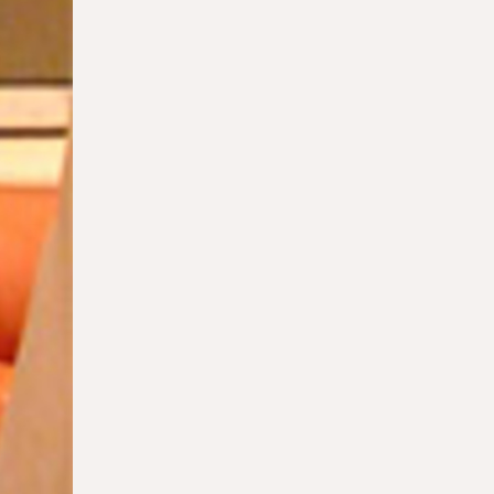
26.03.2026
Москва возглавила мировой рейтинг по
числу туристических
достопримечательностей
25.03.2026
В Петербурге пройдет лекция главного
редактора «Артгида» Марии Кравцовой
25.03.2026
Музей Ритберг передал Нигерии право
собственности на 11 вывезенных
артефактов
24.03.2026
Работу Беллини отреставрируют на
глазах у публики