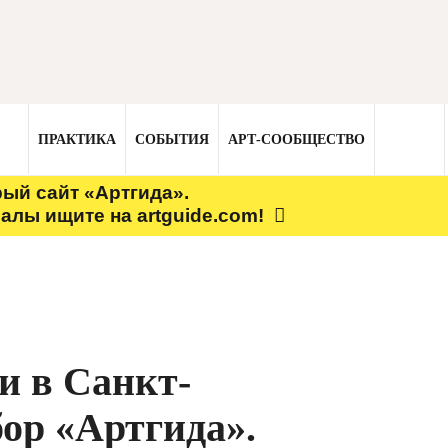
ПРАКТИКА
СОБЫТИЯ
АРТ-СООБЩЕСТВО
рый сайт «Артгида».
алы ищите на artguide.com!
и в Санкт-
ор «Артгида».