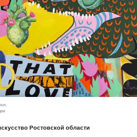
рил,
ора
скусство Ростовской области