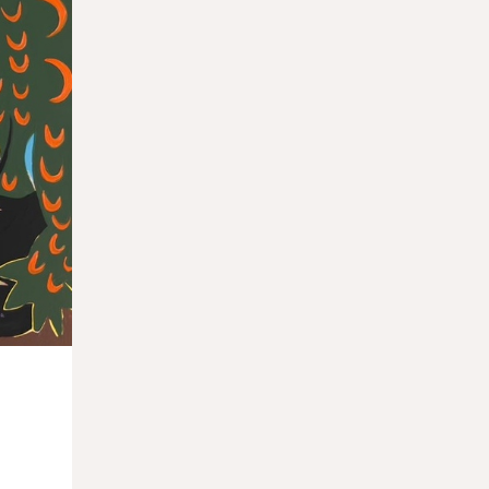
26.03.2026
Москва возглавила мировой рейтинг по
числу туристических
достопримечательностей
25.03.2026
В Петербурге пройдет лекция главного
редактора «Артгида» Марии Кравцовой
25.03.2026
Музей Ритберг передал Нигерии право
собственности на 11 вывезенных
артефактов
24.03.2026
Работу Беллини отреставрируют на
глазах у публики