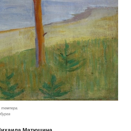
 темпера.
бурга
 Михаила Матюшина