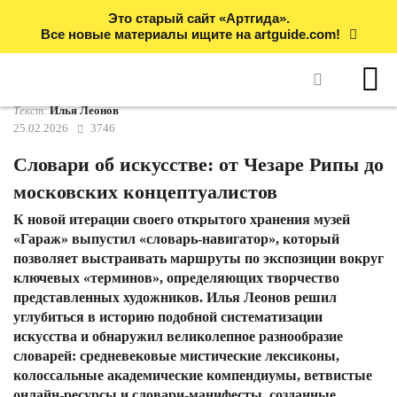
Это старый сайт «Артгида».
Все новые материалы ищите на artguide.com!
Текст:
Илья Леонов
25.02.2026
3746
Словари об искусстве: от Чезаре Рипы до
московских концептуалистов
К новой итерации своего открытого хранения музей
«Гараж» выпустил «словарь-навигатор», который
позволяет выстраивать маршруты по экспозиции вокруг
ключевых «терминов», определяющих творчество
представленных художников. Илья Леонов решил
углубиться в историю подобной систематизации
искусства и обнаружил великолепное разнообразие
словарей: средневековые мистические лексиконы,
колоссальные академические компендиумы, ветвистые
онлайн-ресурсы и словари-манифесты, созданные