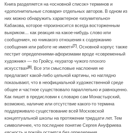
Книга разделяется на «основной список» терминов и
«дополнительные словари» отдельных авторов. В одном из
них можно обнаружить характерное «изумительно»
Кабакова, которое «произносится всегда восторженным
выкриком… как реакция на какое-нибудь слово или
сообщение», но «никакого отношения к содержанию
[7]
сообщения или работе не имеет»
. Основной корпус также
пестрит определениями-афоризмами вроде «современный
художник» — по Гройсу, «куратор чужого плохого
[8]
искусства»
. Все эти смысловые наслоения не
предлагают какой-либо цельной картины, но наглядно
показывают, что в неофициальной художественной среде
общее и частное существовало параллельно и равноценно.
Как пишет в предисловии к словарю сам Монастырский,
возможно, наличие или отсутствие какого-то термина
поддерживало существование всей Московской
концептуальной школы на протяжении тридцати лет. Тем
символичнее, что последнее понятие Сергея Ануфриева
«ясность и покой» остается без определения.