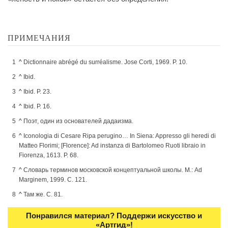
ПРИМЕЧАНИЯ
^
Dictionnaire abrégé du surréalisme. Jose Corti, 1969. P. 10.
^
Ibid.
^
Ibid. P. 23.
^
Ibid. P. 16.
^
Поэт, один из основателей дадаизма.
^
Iconologia di Cesare Ripa perugino… In Siena: Appresso gli heredi di
Matteo Florimi; [Florence]: Ad instanza di Bartolomeo Ruoti libraio in
Fiorenza, 1613. P. 68.
^
Словарь терминов московской концептуальной школы. М.: Ad
Marginem, 1999. С. 121.
^
Там же. С. 81.
Понравился материал? Поддержи искусство и
«Артгид»!