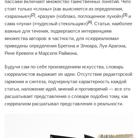
пассажи включают множество таинственных понятий. Чего
стоят только «слоны» (как выясняется из определения,
[2]
[3]
«заразные»)
, «разум» («облако, поглощенное луной»)
и
[4]
сама «луна» («чудесный стекольщик»)
. Статьи, наиболее
важные для течения, подвергаются интервенциям
множества авторов: в частности, для «сюрреализма»
приведены определения Бретона и Элюара, Луи Арагона,
Рене Кревеля и Марселя Раймона.
Будучи сам по себе произведением искусства, словарь
сюрреалистов выражает их идеи. Отсутствие редакторской
гармонии и синтеза, подчеркнутая характерность каждой
статьи, наложение идей, мнений и противоречий — все это
расшатывает представления о словаре подобно тому, как
сюрреализм расшатывал представления о реальности.