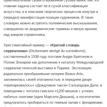
привлекательны своей откровенной субъективностью. Их
главная задача состоит не в сухой классификации
искусства, а в описании творческих процессов изнутри и
(нередко) манифестации позиции художников. В таких
словарях можно встретить полемические высказывания,
совершенно не академические термины и явную иронию
над жанром справочника.
Хрестоматийный пример —
«Краткий словарь
сюрреализма»
(Dictionnaire abrégé du surréalisme),
составленный в 1938 году поэтами Андре Бретоном и
Полем Элюаром как дополнение к каталогу Международной
сюрреалистической выставки в Париже. Экспозиция,
радикально преобразившая галерею Beaux-Arts,
запомнилась своей эпатажностью: в переднем дворе
«припарковалось» «Дождливое такси» Сальвадора Дали, в
помещении с потолка свисали «1200 мешков с углем»,
набитых газетами (идея Марселя Дюшана), а посетителям
предлагалось пробираться по темным залам с фонариками.