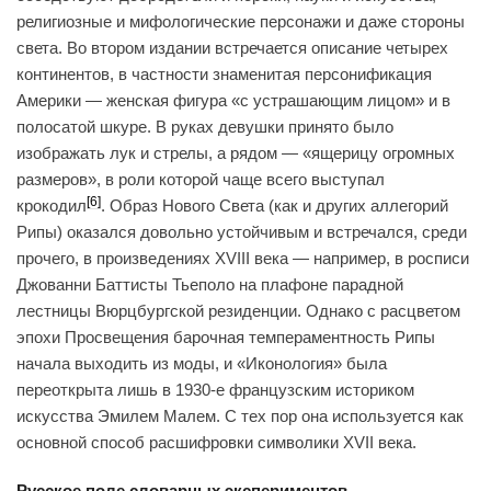
религиозные и мифологические персонажи и даже стороны
света. Во втором издании встречается описание четырех
континентов, в частности знаменитая персонификация
Америки — женская фигура «с устрашающим лицом» и в
полосатой шкуре. В руках девушки принято было
изображать лук и стрелы, а рядом — «ящерицу огромных
размеров», в роли которой чаще всего выступал
[6]
крокодил
. Образ Нового Света (как и других аллегорий
Рипы) оказался довольно устойчивым и встречался, среди
прочего, в произведениях XVIII века — например, в росписи
Джованни Баттисты Тьеполо на плафоне парадной
лестницы Вюрцбургской резиденции. Однако с расцветом
эпохи Просвещения барочная темпераментность Рипы
начала выходить из моды, и «Иконология» была
переоткрыта лишь в 1930-е французским историком
искусства Эмилем Малем. С тех пор она используется как
основной способ расшифровки символики XVII века.
Русское поле словарных экспериментов