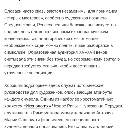
Словари часто оказываются незаменимы для понимания
«старых мастеров», особенно художников позднего
Средневековья, Ренессанса или барокко, чье искусство
подчинялось сложносочиненным иконографическим
конвенциям: так, аллегорический смысл многих
изображаемых сцен можно понять, лишь разбираясь в
символике. Образованная аудитория XV–XVII веков
считывала эти знаки без труда, но современному зрителю
нередко требуется «ключ», чтобы восстановить
утраченные ассоциации.
Хорошим подспорьем здесь служат исторические
руководства для художников, описывающие атрибуты
каждого символа. Одним из наиболее хрестоматийных
является
«Иконология»
Чезаре Рипы — уроженца Перуджи,
служившего в Риме мажордомом у кардинала Антонио
Марии Сальвиати (и не имевшего специального
художественного образования). Его словарь аллегорий,