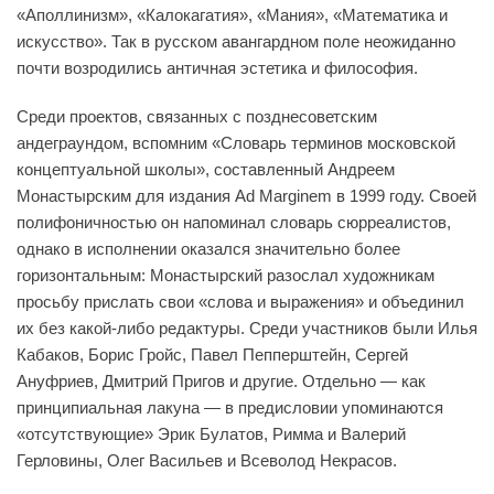
«Аполлинизм», «Калокагатия», «Мания», «Математика и
искусство». Так в русском авангардном поле неожиданно
почти возродились античная эстетика и философия.
Среди проектов, связанных с позднесоветским
андеграундом, вспомним «Словарь терминов московской
концептуальной школы», составленный Андреем
Монастырским для издания Ad Marginem в 1999 году. Своей
полифоничностью он напоминал словарь сюрреалистов,
однако в исполнении оказался значительно более
горизонтальным: Монастырский разослал художникам
просьбу прислать свои «слова и выражения» и объединил
их без какой-либо редактуры. Среди участников были Илья
Кабаков, Борис Гройс, Павел Пепперштейн, Сергей
Ануфриев, Дмитрий Пригов и другие. Отдельно — как
принципиальная лакуна — в предисловии упоминаются
«отсутствующие» Эрик Булатов, Римма и Валерий
Герловины, Олег Васильев и Всеволод Некрасов.