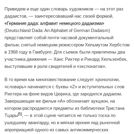
Приведем и еще один словарь художников — на этот раз
дадаистов, — заинтересовавший нас своей формой.
«Германия дада: алфавит немецкого дадаизма»
(Deutschland Dada: An Alphabet of German Dadaism)
представляет собой почти часовой документальный
фильм, снятый немецким режиссером Хельмутом Хербстом
в 1968 году в Гамбурге. Для съемок были привлечены два
участника движения — Ханс Рихтер и Рихард Хюльзенбек,
выступившие в роли свидетелей и «экспонатов».
В то время как киноповествование следует хронологии,
«словарь» начинается с буквы «Z» и вступительных слов
Рихтера на фоне видов Цюриха, где зародился дадаизм.
Завершающая же фильм «A» обозначает аукцион, на
котором распродаются предметы из библиотеки Тристана
[5]
Тцары
, — в этой сцене читается не только тоска по
ушедшему авангарду, но и мягкая ирония над рыночной
апроприацией одного из самых антикоммерческих