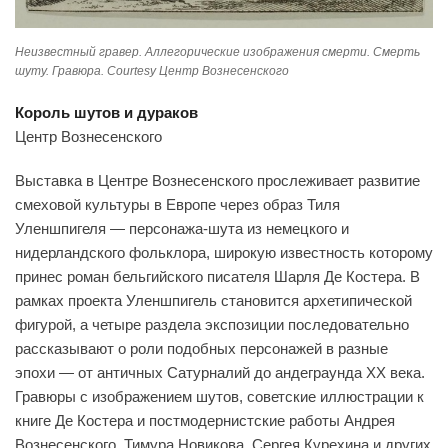
Неизвестный гравер. Аллегорические изображения смерти. Смерть
шуту. Гравюра. Courtesy Центр Вознесенского
Король шутов и дураков
Центр Вознесенского
Выставка в Центре Вознесенского прослеживает развитие
смеховой культуры в Европе через образ Тиля
Уленшпигеля — персонажа-шута из немецкого и
нидерландского фольклора, широкую известность которому
принес роман бельгийского писателя Шарля Де Костера. В
рамках проекта Уленшпигель становится архетипической
фигурой, а четыре раздела экспозиции последовательно
рассказывают о роли подобных персонажей в разные
эпохи — от античных Сатурналий до андеграунда XX века.
Гравюры с изображением шутов, советские иллюстрации к
книге Де Костера и постмодернистские работы Андрея
Вознесенского, Тимура Новикова, Сергея Курехина и других