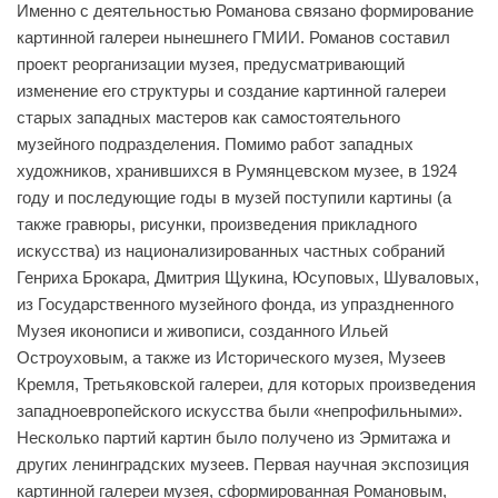
Именно с деятельностью Романова связано формирование
картинной галереи нынешнего ГМИИ. Романов составил
проект реорганизации музея, предусматривающий
изменение его структуры и создание картинной галереи
старых западных мастеров как самостоятельного
музейного подразделения. Помимо работ западных
художников, хранившихся в Румянцевском музее, в 1924
году и последующие годы в музей поступили картины (а
также гравюры, рисунки, произведения прикладного
искусства) из национализированных частных собраний
Генриха Брокара, Дмитрия Щукина, Юсуповых, Шуваловых,
из Государственного музейного фонда, из упраздненного
Музея иконописи и живописи, созданного Ильей
Остроуховым, а также из Исторического музея, Музеев
Кремля, Третьяковской галереи, для которых произведения
западноевропейского искусства были «непрофильными».
Несколько партий картин было получено из Эрмитажа и
других ленинградских музеев. Первая научная экспозиция
картинной галереи музея, сформированная Романовым,