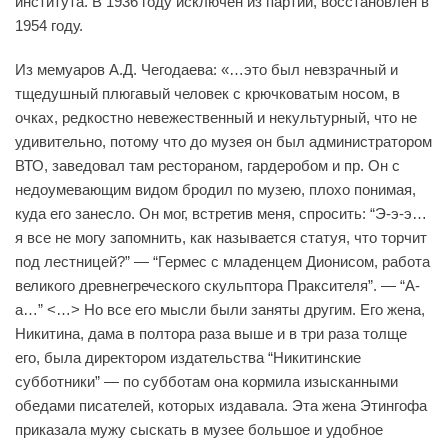
института. В 1936 году исключен из партии, восстановлен в
1954 году.
Из мемуаров А.Д. Чегодаева: «…это был невзрачный и
тщедушный плюгавый человек с крючковатым носом, в
очках, редкостно невежественный и некультурный, что не
удивительно, потому что до музея он был администратором
ВТО, заведовал там рестораном, гардеробом и пр. Он с
недоумевающим видом бродил по музею, плохо понимая,
куда его занесло. Он мог, встретив меня, спросить: “Э-э-э…
я все не могу запомнить, как называется статуя, что торчит
под лестницей?” — “Гермес с младенцем Дионисом, работа
великого древнегреческого скульптора Праксителя”. — “А-
а…” <…> Но все его мысли были заняты другим. Его жена,
Никитина, дама в полтора раза выше и в три раза толще
его, была директором издательства “Никитинские
субботники” — по субботам она кормила изысканными
обедами писателей, которых издавала. Эта жена Этингофа
приказала мужу сыскать в музее большое и удобное