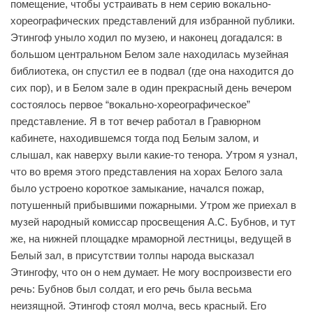
помещение, чтобы устраивать в нем серию вокально-
хореографических представлений для избранной публики.
Этингоф уныло ходил по музею, и наконец догадался: в
большом центральном Белом зале находилась музейная
библиотека, он спустил ее в подвал (где она находится до
сих пор), и в Белом зале в один прекрасный день вечером
состоялось первое “вокально-хореографическое”
представление. Я в тот вечер работал в Гравюрном
кабинете, находившемся тогда под Белым залом, и
слышал, как наверху выли какие-то тенора. Утром я узнал,
что во время этого представления на хорах Белого зала
было устроено короткое замыкание, начался пожар,
потушенный прибывшими пожарными. Утром же приехал в
музей народный комиссар просвещения A.C. Бубнов, и тут
же, на нижней площадке мраморной лестницы, ведущей в
Белый зал, в присутствии толпы народа высказал
Этингофу, что он о нем думает. Не могу воспроизвести его
речь: Бубнов был солдат, и его речь была весьма
неизящной. Этингоф стоял молча, весь красный. Его