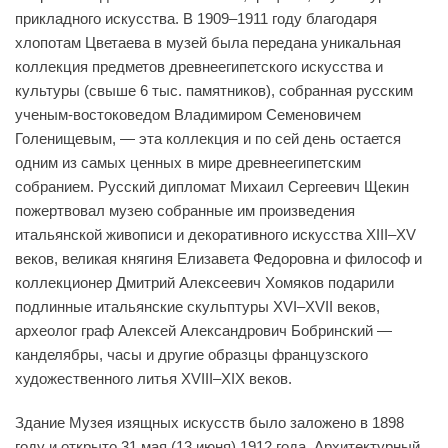
прикладного искусства. В 1909–1911 году благодаря
хлопотам Цветаева в музей была передана уникальная
коллекция предметов древнеегипетского искусства и
культуры (свыше 6 тыс. памятников), собранная русским
ученым-востоковедом Владимиром Семеновичем
Голенищевым, — эта коллекция и по сей день остается
одним из самых ценных в мире древнеегипетским
собранием. Русский дипломат Михаил Сергеевич Щекин
пожертвовал музею собранные им произведения
итальянской живописи и декоративного искусства XIII–XV
веков, великая княгиня Елизавета Федоровна и философ и
коллекционер Дмитрий Алексеевич Хомяков подарили
подлинные итальянские скульптуры XVI–XVII веков,
археолог граф Алексей Александрович Бобринский —
канделябры, часы и другие образцы французского
художественного литья XVIII–XIX веков.
Здание Музея изящных искусств было заложено в 1898
году и открыто 31 мая (13 июня) 1912 года. Архитектурный