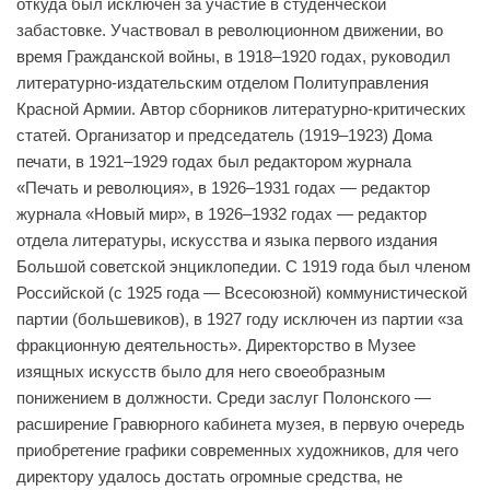
откуда был исключен за участие в студенческой
забастовке. Участвовал в революционном движении, во
время Гражданской войны, в 1918–1920 годах, руководил
литературно-издательским отделом Политуправления
Красной Армии. Автор сборников литературно-критических
статей. Организатор и председатель (1919–1923) Дома
печати, в 1921–1929 годах был редактором журнала
«Печать и революция», в 1926–1931 годах — редактор
журнала «Новый мир», в 1926‒1932 годах — редактор
отдела литературы, искусства и языка первого издания
Большой советской энциклопедии. С 1919 года был членом
Российской (с 1925 года — Всесоюзной) коммунистической
партии (большевиков), в 1927 году исключен из партии «за
фракционную деятельность». Директорство в Музее
изящных искусств было для него своеобразным
понижением в должности. Среди заслуг Полонского —
расширение Гравюрного кабинета музея, в первую очередь
приобретение графики современных художников, для чего
директору удалось достать огромные средства, не