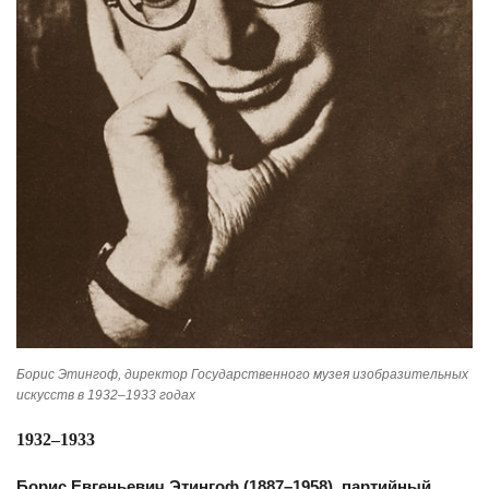
Борис Этингоф, директор Государственного музея изобразительных
искусств в 1932–1933 годах
1932–1933
Борис Евгеньевич Этингоф (1887–1958), партийный