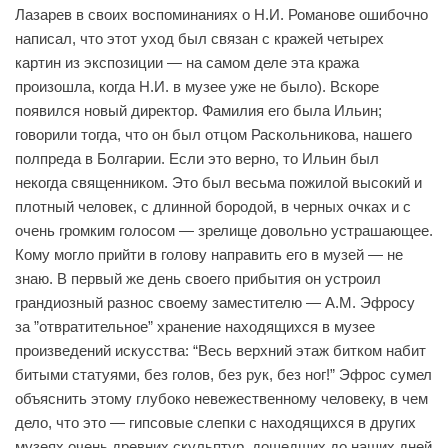
Лазарев в своих воспоминаниях о Н.И. Романове ошибочно
написал, что этот уход был связан с кражей четырех
картин из экспозиции — на самом деле эта кража
произошла, когда Н.И. в музее уже не было). Вскоре
появился новый директор. Фамилия его была Ильин;
говорили тогда, что он был отцом Раскольникова, нашего
полпреда в Болгарии. Если это верно, то Ильин был
некогда священником. Это был весьма пожилой высокий и
плотный человек, с длинной бородой, в черных очках и с
очень громким голосом — зрелище довольно устрашающее.
Кому могло прийти в голову направить его в музей — не
знаю. В первый же день своего прибытия он устроил
грандиозный разнос своему заместителю — А.М. Эфросу
за ”отвратительное” хранение находящихся в музее
произведений искусства: “Весь верхний этаж битком набит
битыми статуями, без голов, без рук, без ног!” Эфрос сумел
объяснить этому глубоко невежественному человеку, в чем
дело, что это — гипсовые слепки с находящихся в других
музеях очень древних скульптур, дошедших до наших дней