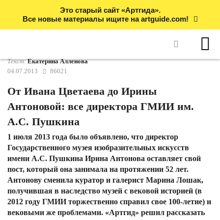
Это старый сайт «Артгида».
Все новые материалы ищите на artguide.com!
Текст:
Екатерина Алленова
04.07.2013
86021
От Ивана Цветаева до Ирины
Антоновой: все директора ГМИИ им.
А.С. Пушкина
1 июля 2013 года было объявлено, что директор
Государственного музея изобразительных искусств
имени А.С. Пушкина Ирина Антонова оставляет свой
пост, который она занимала на протяжении 52 лет.
Антонову сменила куратор и галерист Марина Лошак,
получившая в наследство музей с вековой историей (в
2012 году ГМИИ торжественно справил свое 100-летие) и
вековыми же проблемами. «Артгид» решил рассказать