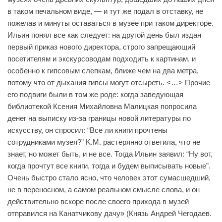
в таком печальном виде, — и тут же подал в отставку, не
пожелав и минуты оставаться в музее при таком директоре.
Ильин понял все как следует: на другой день был издан
первый приказ нового директора, строго запрещающий
посетителям и экскурсоводам подходить к картинам, и
особенно к гипсовым слепкам, ближе чем на два метра,
потому что от дыхания гипсы могут отсыреть. <…> Прочие
его подвиги были в том же роде: когда заведующая
библиотекой Ксения Михайловна Малицкая попросила
денег на выписку из-за границы новой литературы по
искусству, он спросил: “Все ли книги прочтены
сотрудниками музея?” K.M. растерянно ответила, что не
знает, но может быть, и не все. Тогда Ильин заявил: “Ну вот,
когда прочтут все книги, тогда и будем выписывать новые”.
Очень быстро стало ясно, что человек этот сумасшедший,
не в переносном, а самом реальном смысле слова, и он
действительно вскоре после своего прихода в музей
отправился на Канатчикову дачу» (Князь Андрей Чегодаев.