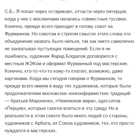
С.Б.: Я попал через «стариков», отчасти через питерцев,
когда у них с москвичами начались совместные тусовки.
Конечно, прежде всего приходит в голову сквот на
Фурманном. Но сквотом в строгом смысле этого слова это
объединение назвать было нельзя, так как никто самолично
не захватывал пустующих помещений. Если я не
ошибаюсь, художник Фарид Богдалов договорился с
местным ЖЭКом и оформил Фурманный под мастерские.
Конечно, кто-то что-то кому-то платил, возможно, даже
картинами. Когда мы сегодня говорим о Фурманном, то
прежде всего имеем в виду тех художников, которые были
продолжателями московских нонконформистких традиций
— братьев Мироненко, «Чемпионов мира», одесситов
«Перцев», которые смогли влиться в эту среду. Но в
реальности в этом сквоте было много людей со стороны,
художников с Арбата, из Союза художников, тех, кто просто
нуждался в мастерских.