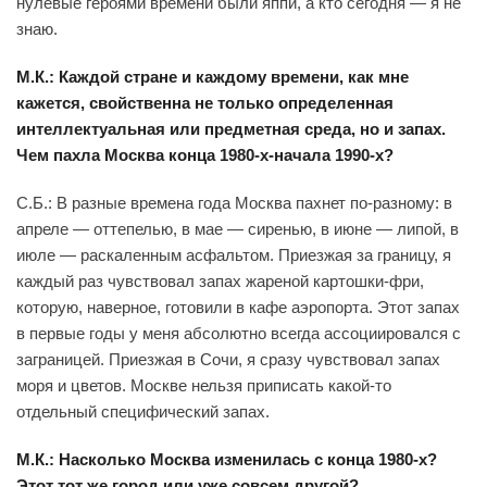
нулевые героями времени были яппи, а кто сегодня — я не
знаю.
М.К.: Каждой стране и каждому времени, как мне
кажется, свойственна не только определенная
интеллектуальная или предметная среда, но и запах.
Чем пахла Москва конца 1980-х-начала 1990-х?
С.Б.: В разные времена года Москва пахнет по-разному: в
апреле — оттепелью, в мае — сиренью, в июне — липой, в
июле — раскаленным асфальтом. Приезжая за границу, я
каждый раз чувствовал запах жареной картошки-фри,
которую, наверное, готовили в кафе аэропорта. Этот запах
в первые годы у меня абсолютно всегда ассоциировался с
заграницей. Приезжая в Сочи, я сразу чувствовал запах
моря и цветов. Москве нельзя приписать какой-то
отдельный специфический запах.
М.К.: Насколько Москва изменилась с конца 1980-х?
Этот тот же город или уже совсем другой?