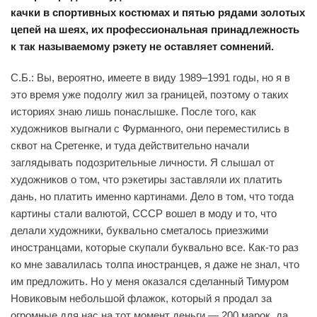
качки в спортивных костюмах и пятью рядами золотых
цепей на шеях, их профессиональная принадлежность
к так называемому рэкету не оставляет сомнений.
С.Б.: Вы, вероятно, имеете в виду 1989–1991 годы, но я в
это время уже подолгу жил за границей, поэтому о таких
историях знаю лишь понаслышке. После того, как
художников выгнали с Фурманного, они переместились в
сквот на Сретенке, и туда действительно начали
заглядывать подозрительные личности. Я слышал от
художников о том, что рэкетиры заставляли их платить
дань, но платить именно картинами. Дело в том, что тогда
картины стали валютой, СССР вошел в моду и то, что
делали художники, буквально сметалось приезжими
иностранцами, которые скупали буквально все. Как-то раз
ко мне завалилась толпа иностранцев, я даже не знал, что
им предложить. Но у меня оказался сделанный Тимуром
Новиковым небольшой флажок, который я продал за
огромные для нас на тот момент деньги — 200 марок, да