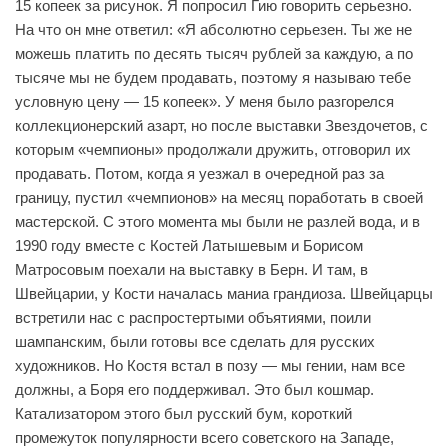
15 копеек за рисунок. Я попросил Гию говорить серьезно.
На что он мне ответил: «Я абсолютно серьезен. Ты же не
можешь платить по десять тысяч рублей за каждую, а по
тысяче мы не будем продавать, поэтому я называю тебе
условную цену — 15 копеек». У меня было разгорелся
коллекционерский азарт, но после выставки Звездочетов, с
которым «чемпионы» продолжали дружить, отговорил их
продавать. Потом, когда я уезжал в очередной раз за
границу, пустил «чемпионов» на месяц поработать в своей
мастерской. С этого момента мы были не разлей вода, и в
1990 году вместе с Костей Латышевым и Борисом
Матросовым поехали на выставку в Берн. И там, в
Швейцарии, у Кости началась маниа грандиоза. Швейцарцы
встретили нас с распростертыми объятиями, поили
шампанским, были готовы все сделать для русских
художников. Но Костя встал в позу — мы гении, нам все
должны, а Боря его поддерживал. Это был кошмар.
Катализатором этого был русский бум, короткий
промежуток популярности всего советского на Западе,