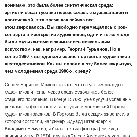
понимаю, это была более синтетическая среда:
артистическая тусовка пересекалась с музыкальной и
поэтической, в то время как сейчас все
атомизировалось. Вы свободно перемещались с рок-
концерта в мастерские художников, одни и те же люди
были музыкантами и занимались визуальным
искусством, как, например, Георгий Гурьянов. Но в
конце 1980-х вы сделали серию портретов художников-
шестидесятников. Как вы попали в эту более закрытую,
чем молодежная среда 1980-х, среду?
Сергей Борисов: Можно сказать, что в тусовку молодых
художников я попал через среду художников более
старшего поколения. В конце 1970-х, уже будучи успешным
рекламным фотографом, я вступил в московский Горком
художников-графиков. В Горкоме была секция живописи, в
которой состояли, например, Эдуард Штейнберг и
Владимир Немухин, и была секция фотографии, куда
приняли меня. В 1974 году по «Голосу Америки» я услышал