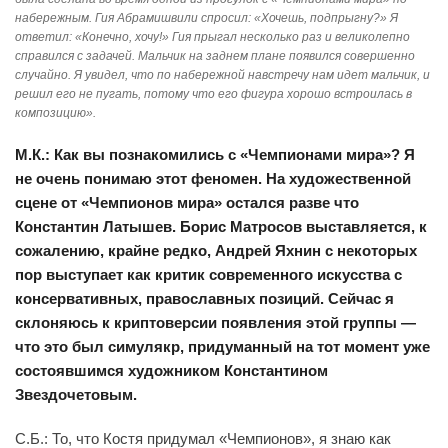
набережным. Гия Абрамишвили спросил: «Хочешь, подпрыгну?» Я
ответил: «Конечно, хочу!» Гия прыгал несколько раз и великолепно
справился с задачей. Мальчик на заднем плане появился совершенно
случайно. Я увидел, что по набережной навстречу нам идет мальчик, и
решил его не пугать, потому что его фигура хорошо встроилась в
композицию».
М.К.: Как вы познакомились с «Чемпионами мира»? Я
не очень понимаю этот феномен. На художественной
сцене от «Чемпионов мира» остался разве что
Константин Латышев. Борис Матросов выставляется, к
сожалению, крайне редко, Андрей Яхнин с некоторых
пор выступает как критик современного искусства с
консервативных, православных позиций. Сейчас я
склоняюсь к криптоверсии появления этой группы —
что это был симулякр, придуманный на тот момент уже
состоявшимся художником Константином
Звездочетовым.
С.Б.: То, что Костя придумал «Чемпионов», я знаю как