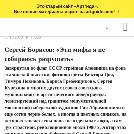
Это старый сайт «Артгида».
Все новые материалы ищите на artguide.com!
03.10.2013
75625
Сергей Борисов: «Эти мифы я не
собираюсь разрушать»
Завернутая во флаг СССР стройная блондинка на фоне
сталинской высотки, фотопортреты Виктора Цоя,
Тимура Новикова, Бориса Гребенщикова, Сергея
Курехина и многих других героев советского
музыкального и артистического андерграунда,
левитирующий над гранитом монументальной
московской набережной художник Гия Абрамишвили и
еще сотни черно-белых, а иногда и цветных снимков, на
которых запечатлены вовсе не отдельные люди, а сам
дух страстной, революционной эпохи 1980-х. Автор этих
снимков легендарный фотограф Сергей Борисов