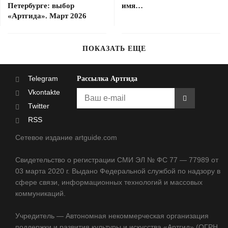
Петербурге: выбор
имя…
«Артгида». Март 2026
ПОКАЗАТЬ ЕЩЕ
Telegram
Рассылка Артгида
Vkontakte
Twitter
RSS
Сетевое издание artguide.com
Свидетельство о регистрации СМИ ЭЛ № ФС 77 — 77989 от
03 марта 2020 г. Выдано Федеральной службой по надзору в
сфере связи, информационных технологий и массовых
коммуникаций.
Учредитель — Автономная некоммерческая организация
поддержки и развития культуры и искусства «Артгид» (ОГРН