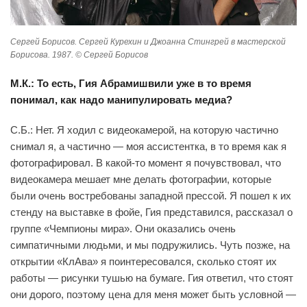
Сергей Борисов. Сергей Курехин и Джоанна Стингрей в мастерской
Борисова. 1987. © Сергей Борисов
М.К.: То есть, Гия Абрамишвили уже в то время
понимал, как надо манипулировать медиа?
С.Б.: Нет. Я ходил с видеокамерой, на которую частично
снимал я, а частично — моя ассистентка, в то время как я
фотографировал. В какой-то момент я почувствовал, что
видеокамера мешает мне делать фотографии, которые
были очень востребованы западной прессой. Я пошел к их
стенду на выставке в фойе, Гия представился, рассказал о
группе «Чемпионы мира». Они оказались очень
симпатичными людьми, и мы подружились. Чуть позже, на
открытии «КлАва» я поинтересовался, сколько стоят их
работы — рисунки тушью на бумаге. Гия ответил, что стоят
они дорого, поэтому цена для меня может быть условной —