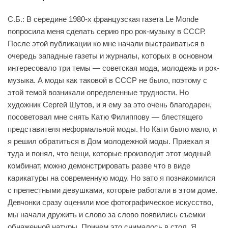
С.Б.: В середине 1980-х французская газета Le Monde
попросила меня сделать серию про рок-музыку в СССР.
После этой публикации ко мне начали выстраиваться в
очередь западные газеты и журналы, которых в основном
интересовало три темы — советская мода, молодежь и рок-
музыка. А моды как таковой в СССР не было, поэтому с
этой темой возникали определенные трудности. Но
художник Сергей Шутов, и я ему за это очень благодарен,
посоветовал мне снять Катю Филиппову — блестящего
представителя неформальной моды. Но Кати было мало, и
я решил обратиться в Дом молодежной моды. Приехал я
туда и понял, что вещи, которые производит этот модный
комбинат, можно демонстрировать разве что в виде
карикатуры на современную моду. Но зато я познакомился
с прелестными девушками, которые работали в этом доме.
Девчонки сразу оценили мое фотографическое искусство,
мы начали дружить и слово за слово появились съемки
обнаженной натуры. Причем это снималось в стол. Я