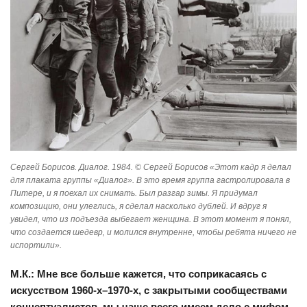
Сергей Борисов. Диалог. 1984. © Сергей Борисов «Этот кадр я делал
для плаката группы «Диалог». В это время группа гастролировала в
Питере, и я поехал их снимать. Был разгар зимы. Я придумал
композицию, они улеглись, я сделал насколько дублей. И вдруг я
увидел, что из подъезда выбегает женщина. В этот момент я понял,
что создается шедевр, и молился внутренне, чтобы ребята ничего не
испортили».
М.К.: Мне все больше кажется, что соприкасаясь с
искусством 1960-х–1970-х, с закрытыми сообществами
концептуалистов, мы чаще всего имеем дело с мифом,