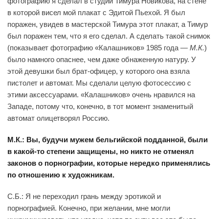
фотографию я сделал в студии Тимура Новикова, на стене
в которой висел мой плакат с Эдитой Пьехой. Я был
поражен, увидев в мастерской Тимура этот плакат, а Тимур
был поражен тем, что я его сделал. А сделать такой снимок
(показывает фотографию «Калашников» 1985 года —
М.К.
)
было намного опаснее, чем даже обнаженную натуру. У
этой девушки был брат-офицер, у которого она взяла
пистолет и автомат. Мы сделали целую фотосессию с
этими аксессуарами. «Калашников» очень нравился на
Западе, потому что, конечно, в тот момент знаменитый
автомат олицетворял Россию.
М.К.: Вы, будучи мужем бельгийской подданной, были
в какой-то степени защищены, но никто не отменял
законов о порнографии, которые нередко применялись
по отношению к художникам.
С.Б.: Я не переходил грань между эротикой и
порнографией. Конечно, при желании, мне могли