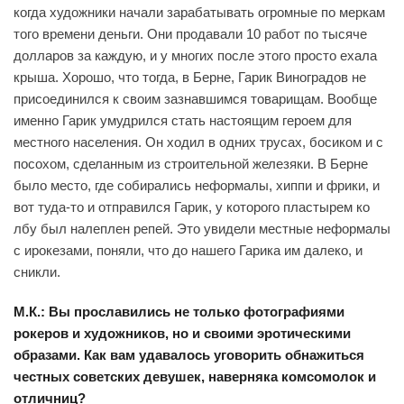
когда художники начали зарабатывать огромные по меркам
того времени деньги. Они продавали 10 работ по тысяче
долларов за каждую, и у многих после этого просто ехала
крыша. Хорошо, что тогда, в Берне, Гарик Виноградов не
присоединился к своим зазнавшимся товарищам. Вообще
именно Гарик умудрился стать настоящим героем для
местного населения. Он ходил в одних трусах, босиком и с
посохом, сделанным из строительной железяки. В Берне
было место, где собирались неформалы, хиппи и фрики, и
вот туда-то и отправился Гарик, у которого пластырем ко
лбу был налеплен репей. Это увидели местные неформалы
с ирокезами, поняли, что до нашего Гарика им далеко, и
сникли.
М.К.: Вы прославились не только фотографиями
рокеров и художников, но и своими эротическими
образами. Как вам удавалось уговорить обнажиться
честных советских девушек, наверняка комсомолок и
отличниц?