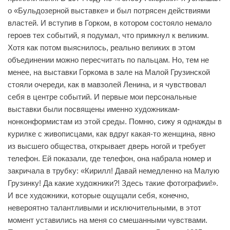
о «Бульдозерной выставке» и был потрясен действиями
властей. И вступив в Горком, в котором состояло немало
героев тех событий, я подумал, что примкнул к великим.
Хотя как потом выяснилось, реально великих в этом
объединении можно пересчитать по пальцам. Но, тем не
менее, на выставки Горкома в зале на Малой Грузинской
стояли очереди, как в мавзолей Ленина, и я чувствовал
себя в центре событий. И первые мои персональные
выставки были посвящены именно художникам-
нонконформистам из этой среды. Помню, сижу я однажды в
курилке с живописцами, как вдруг какая-то женщина, явно
из высшего общества, открывает дверь ногой и требует
телефон. Ей показали, где телефон, она набрала номер и
закричала в трубку: «Кирилл! Давай немедленно на Малую
Грузинку! Да какие художники?! Здесь такие фотографии!».
И все художники, которые ощущали себя, конечно,
невероятно талантливыми и исключительными, в этот
момент уставились на меня со смешанными чувствами.