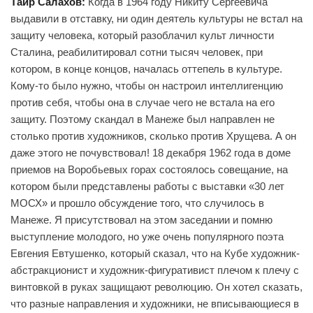
Таир Салахов:
Когда в 1964 году Никиту Сергеевича
выдавили в отставку, ни один деятель культуры не встал на
защиту человека, который разоблачил культ личности
Сталина, реабилитировал сотни тысяч человек, при
котором, в конце концов, началась оттепель в культуре.
Кому-то было нужно, чтобы он настроил интеллигенцию
против себя, чтобы она в случае чего не встала на его
защиту. Поэтому скандал в Манеже был направлен не
столько против художников, сколько против Хрущева. А он
даже этого не почувствовал! 18 декабря 1962 года в доме
приемов на Воробьевых горах состоялось совещание, на
котором были представлены работы с выставки «30 лет
МОСХ» и прошло обсуждение того, что случилось в
Манеже. Я присутствовал на этом заседании и помню
выступление молодого, но уже очень популярного поэта
Евгения Евтушенко, который сказал, что на Кубе художник-
абстракционист и художник-фигуративист плечом к плечу с
винтовкой в руках защищают революцию. Он хотел сказать,
что разные направления и художники, не вписывающиеся в