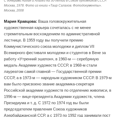
С дочерьми Айдан и Алагёз на 50-летии в Союзе художников СССР.
Москва, 1978. Фото из книги «Таир Салахов. Фотодокументы».
Москва, 2008
Мария Кравцова:
Ваша головокружительная
художественная карьера сочеталась с не менее
стремительным восхождением по административной
лестнице. В 1959 году вы получили премию
Коммунистического союза молодежи и диплом VII
Всемирного фестиваля молодежи и студентов в Вене за
работу «Утренний эшелон», в 1960-м — серебряную
медаль Академии художеств СССР, в 1968-м стали
лауреатом самой главной — Государственной премии
СССР, а в 1973-м — народным художником СССР. В 1979-м
вам было присвоено звание академика-секретаря
Российской академии художеств по отделению живописи, в
1996-м — вице-президента Академии художеств, члена
Президиума и т. д. С 1972 по 1974 год вы были
председателем правления Союза художников
Азербайджанской ССР, а с 1973 по 1992 год занимали пост