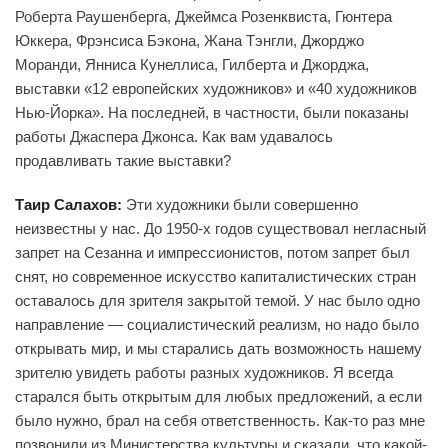
Роберта Раушенберга, Джеймса Розенквиста, Гюнтера
Юккера, Фрэнсиса Бэкона, Жана Тэнгли, Джорджо
Моранди, Янниса Кунеллиса, Гилберта и Джорджа,
выставки «12 европейских художников» и «40 художников
Нью-Йорка». На последней, в частности, были показаны
работы Джаспера Джонса. Как вам удавалось
продавливать такие выставки?
Таир Салахов:
Эти художники были совершенно
неизвестны у нас. До 1950-х годов существовал негласный
запрет на Сезанна и импрессионистов, потом запрет был
снят, но современное искусство капиталистических стран
оставалось для зрителя закрытой темой. У нас было одно
направление — социалистический реализм, но надо было
открывать мир, и мы старались дать возможность нашему
зрителю увидеть работы разных художников. Я всегда
старался быть открытым для любых предложений, а если
было нужно, брал на себя ответственность. Как-то раз мне
позвонили из Министерства культуры и сказали, что какой-