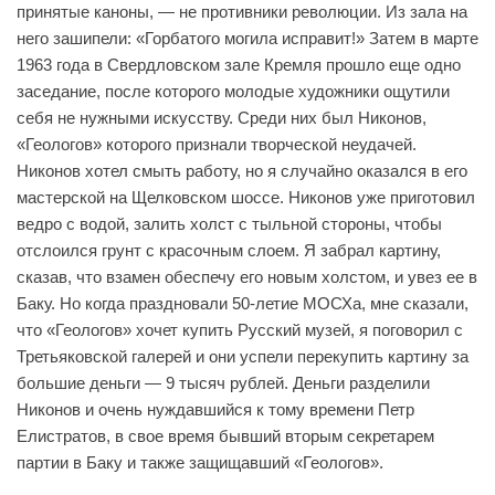
принятые каноны, — не противники революции. Из зала на
него зашипели: «Горбатого могила исправит!» Затем в марте
1963 года в Свердловском зале Кремля прошло еще одно
заседание, после которого молодые художники ощутили
себя не нужными искусству. Среди них был Никонов,
«Геологов» которого признали творческой неудачей.
Никонов хотел смыть работу, но я случайно оказался в его
мастерской на Щелковском шоссе. Никонов уже приготовил
ведро с водой, залить холст с тыльной стороны, чтобы
отслоился грунт с красочным слоем. Я забрал картину,
сказав, что взамен обеспечу его новым холстом, и увез ее в
Баку. Но когда праздновали 50-летие МОСХа, мне сказали,
что «Геологов» хочет купить Русский музей, я поговорил с
Третьяковской галерей и они успели перекупить картину за
большие деньги — 9 тысяч рублей. Деньги разделили
Никонов и очень нуждавшийся к тому времени Петр
Елистратов, в свое время бывший вторым секретарем
партии в Баку и также защищавший «Геологов».