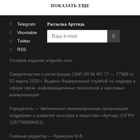
ПОКАЗАТЬ ЕЩЕ
Telegram
Рассылка Артгида
Vkontakte
Twitter
RSS
Сетевое издание artguide.com
Свидетельство о регистрации СМИ ЭЛ № ФС 77 — 77989 от
03 марта 2020 г. Выдано Федеральной службой по надзору в
сфере связи, информационных технологий и массовых
коммуникаций.
Учредитель — Автономная некоммерческая организация
поддержки и развития культуры и искусства «Артгид» (ОГРН
1197700009451).
Главный редактор — Кравцова М.В.