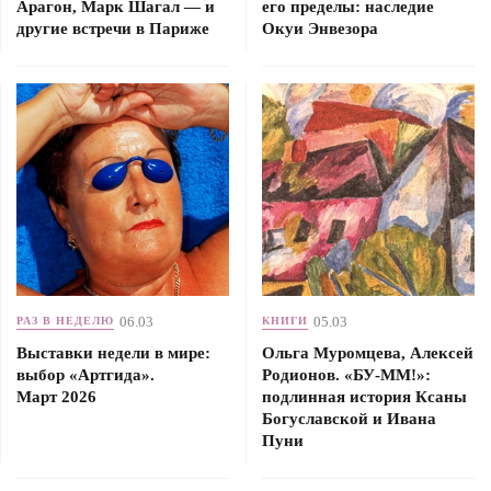
Арагон, Марк Шагал — и
его пределы: наследие
другие встречи в Париже
Окуи Энвезора
06.03
05.03
РАЗ В НЕДЕЛЮ
КНИГИ
Выставки недели в мире:
Ольга Муромцева, Алексей
выбор «Артгида».
Родионов. «БУ-ММ!»:
Март 2026
подлинная история Ксаны
Богуславской и Ивана
Пуни