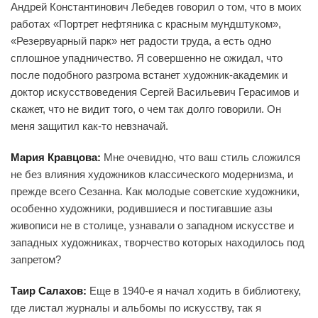
Андрей Константинович Лебедев говорил о том, что в моих
работах «Портрет нефтяника с красным мундштуком»,
«Резервуарный парк» нет радости труда, а есть одно
сплошное упадничество. Я совершенно не ожидал, что
после подобного разгрома встанет художник-академик и
доктор искусствоведения Сергей Васильевич Герасимов и
скажет, что не видит того, о чем так долго говорили. Он
меня защитил как-то невзначай.
Мария Кравцова:
Мне очевидно, что ваш стиль сложился
не без влияния художников классического модернизма, и
прежде всего Сезанна. Как молодые советские художники,
особенно художники, родившиеся и постигавшие азы
живописи не в столице, узнавали о западном искусстве и
западных художниках, творчество которых находилось под
запретом?
Таир Салахов:
Еще в 1940-е я начал ходить в библиотеку,
где листал журналы и альбомы по искусству, так я