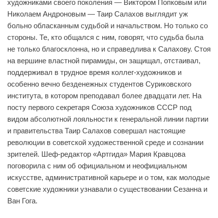
художниками своего поколения — Виктором Попковым или
Николаем Андроновым — Таир Салахов выглядит уж
больно обласканным судьбой и начальством. Но только со
стороны. Те, кто общался с ним, говорят, что судьба была
не только благосклонна, но и справедлива к Салахову. Стоя
на вершине властной пирамиды, он защищал, отстаивал,
поддерживал в трудное время коллег-художников и
особенно вечно безденежных студентов Суриковского
института, в котором преподавал более двадцати лет. На
посту первого секретаря Союза художников СССР под
видом абсолютной лояльности к генеральной линии партии
и правительства Таир Салахов совершал настоящие
революции в советской художественной среде и сознании
зрителей. Шеф-редактор «Артгида» Мария Кравцова
поговорила с ним об официальном и неофициальном
искусстве, административной карьере и о том, как молодые
советские художники узнавали о существовании Сезанна и
Ван Гога.