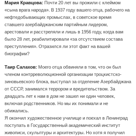
Мария Кравцова:
Почти 20 лет вы прожили с клеймом
«сына врага народа». В 1937 году вашего отца, рабочего на
нефтедобывающих промыслах, в советское время
ставшего азербайджанским партийным лидером,
арестовали и расстреляли и лишь в 1956 году, когда вам
было 28 лет, реабилитировали «за отсутствием состава
преступления». Отразился ли этот факт на вашей
биографии?
Таир Салахов:
Моего отца обвиняли в том, что он был
членом контрреволюционной организации троцкистско-
зиновьевского блока, выступал за отделение Азербайджана
от СССР, занимался террором и вредительством. За
двадцать лет к нам в дом не зашел ни один человек,
включая родственников. Но мы их понимали и не
обижались.
Я окончил художественное училище и поехал в Ленинград
поступать в Государственный академический институт
живописи, скульптуры и архитектуры. Но хотя я получил