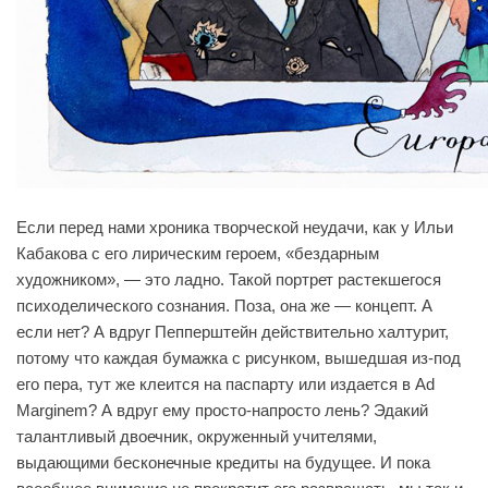
Если перед нами хроника творческой неудачи, как у Ильи
Кабакова с его лирическим героем, «бездарным
художником», — это ладно. Такой портрет растекшегося
психоделического сознания. Поза, она же — концепт. А
если нет? А вдруг Пепперштейн действительно халтурит,
потому что каждая бумажка с рисунком, вышедшая из-под
его пера, тут же клеится на паспарту или издается в Ad
Marginem? А вдруг ему просто-напросто лень? Эдакий
талантливый двоечник, окруженный учителями,
выдающими бесконечные кредиты на будущее. И пока