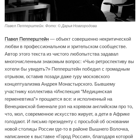
Павел Пепперштейн. Фото: © Дарья Новгородова
Павел Пепперштейн
— объект совершенно некритической
любви в профессиональном и зрительском сообществе.
Автор этого текста из чистого любопытства задавал
многочисленным знакомым вопрос: «Чью ретроспективу вы
хотели бы увидеть?» Пепперштейн победил с громадным
отрывом, оставив позади даже гуру московского
концептуализма Андрея Монастырского. Бывшему
участнику коллектива «Инспекция “Медицинская
герменевтика”» прощается все: и исполненный на
Венецианской биеннале рэп на корявом английском про то,
что, мол, современное искусство жирует, а дети в Африке
голодают. И письмо президенту с просьбой об основании
новой столицы России где-то в районе Вышнего Волочка,
написанное к выставке «Город Россия», благодаря которой