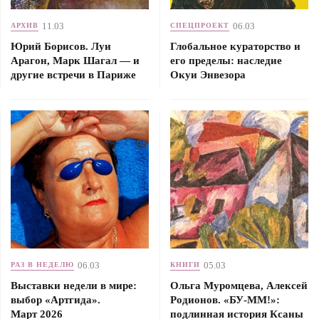
11.03
06.03
АРХИВ
СПЕЦПРОЕКТ
Юрий Борисов. Луи
Глобальное кураторство и
Арагон, Марк Шагал — и
его пределы: наследие
другие встречи в Париже
Окуи Энвезора
06.03
05.03
РАЗ В НЕДЕЛЮ
КНИГИ
Выставки недели в мире:
Ольга Муромцева, Алексей
выбор «Артгида».
Родионов. «БУ-ММ!»:
Март 2026
подлинная история Ксаны