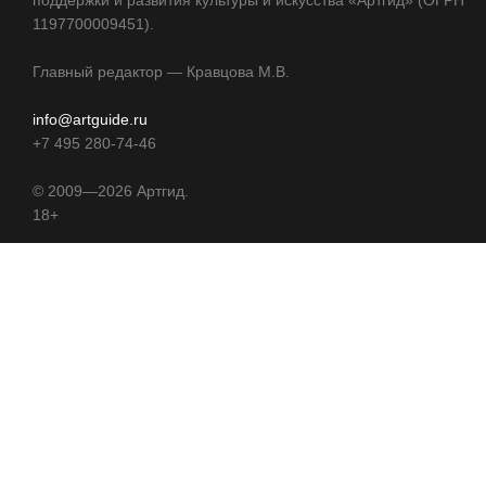
поддержки и развития культуры и искусства «Артгид» (ОГРН
1197700009451).
Главный редактор — Кравцова М.В.
info@artguide.ru
+7 495 280-74-46
©
2009—2026
Артгид.
18+