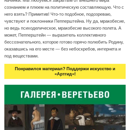
начинки. Мы любуемся закрытым от внешнего мира
сознанием и плюем на политическую составляющую. Что с
него взять? Примитив! Что-то подобное, подозреваю,
чувствуют и поклонники Пепперштейна. Ну да, мракобесие,
но ведь психоделическое, мракобесие высокого полета. А
может, Пепперштейн — выразитель коллективного
бессознательного, которое готово горячо полюбить Родину,
оказавшись на его месте — без небоскребов, интернета и
под веществами.
Понравился материал? Поддержи искусство и
«Артгид»!