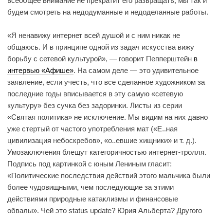
всеобщее внимание не прекратит его развращать, мы так и
будем смотреть на недодуманные и недоделанные работы.
«Я ненавижу интернет всей душой и с ним никак не
общаюсь. И в принципе одной из задач искусства вижу
борьбу с сетевой культурой», — говорит Пепперштейн
в
интервью «Афише»
. На самом деле — это удивительное
заявление, если учесть, что все сделанное художником за
последние годы вписывается в эту самую «сетевую
культуру» без сучка без задоринки. Листы из серии
«Святая политика» не исключение. Мы видим на них давно
уже стертый от частого употребления мат («Е..ная
цивилизация небоскребов», «о..евшие хищники» и т. д.).
Умозаключения блещут категоричностью интернет-тролля.
Подпись под картинкой с юным Лениным гласит:
«Политические последствия действий этого мальчика были
более чудовищными, чем последующие за этими
действиями природные катаклизмы и финансовые
обвалы». Чей это status update? Юрия Альберта? Другого