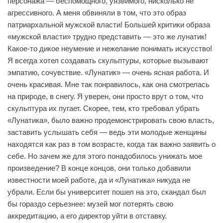
персонажа — беспомощного, уязвимого, нисколько не
агрессивного. А меня обвиняли в том, что это образ
патриархальной мужской власти! Большей критики образа
«мужской власти» трудно представить — это же лунатик!
Какое-то дикое неумение и нежелание понимать искусство!
Я всегда хотел создавать скульптуры, которые вызывают
эмпатию, сочувствие. «Лунатик» — очень ясная работа. И
очень красивая. Мне так понравилось, как она смотрелась
на природе, в снегу. Я уверен, они просто врут о том, что
скульптура их пугает. Скорее, тем, кто требовал убрать
«Лунатика», было важно продемонстрировать свою власть,
заставить услышать себя — ведь эти молодые женщины
находятся как раз в том возрасте, когда так важно заявить о
себе. Но зачем же для этого понадобилось унижать мое
произведение? В конце концов, они только добавили
известности моей работе, да и «Лунатика» никуда не
убрали. Если бы университет пошел на это, скандал был
бы гораздо серьезнее: музей мог потерять свою
аккредитацию, а его директор уйти в отставку.