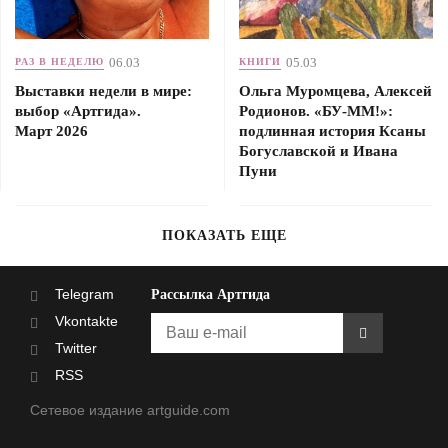
06.03
05.03
РАЗ В НЕДЕЛЮ
КНИГИ
Выставки недели в мире:
Ольга Муромцева, Алексей
выбор «Артгида».
Родионов. «БУ-ММ!»:
Март 2026
подлинная история Ксаны
Богуславской и Ивана
Пуни
ПОКАЗАТЬ ЕЩЕ
Telegram
Рассылка Артгида
Vkontakte
Twitter
RSS
Сетевое издание artguide.com