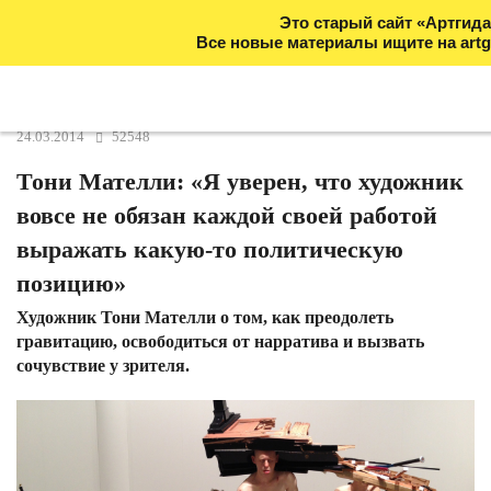
Это старый сайт «Артгида
Все новые материалы ищите на artg
24.03.2014
52548
Тони Мателли: «Я уверен, что художник
вовсе не обязан каждой своей работой
выражать какую-то политическую
позицию»
Художник Тони Мателли о том, как преодолеть
гравитацию, освободиться от нарратива и вызвать
сочувствие у зрителя.