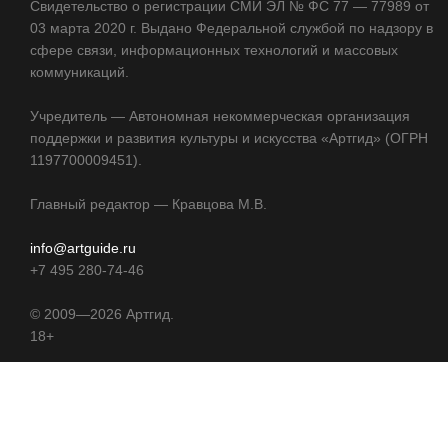
Свидетельство о регистрации СМИ ЭЛ № ФС 77 — 77989 от
03 марта 2020 г. Выдано Федеральной службой по надзору в
сфере связи, информационных технологий и массовых
коммуникаций.
Учредитель — Автономная некоммерческая организация
поддержки и развития культуры и искусства «Артгид» (ОГРН
1197700009451).
Главный редактор — Кравцова М.В.
info@artguide.ru
+7 495 280-74-46
©
2009—2026
Артгид.
18+