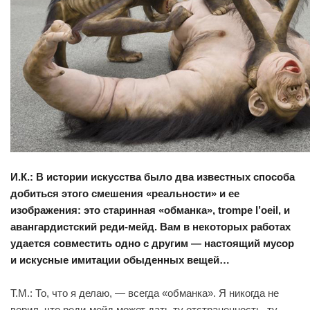
И.К.: В истории искусства было два известных способа
добиться этого смешения «реальности» и ее
изображения: это старинная «обманка», trompe l’oeil, и
авангардистский реди-мейд. Вам в некоторых работах
удается совместить одно с другим — настоящий мусор
и искусные имитации обыденных вещей…
Т.М.: То, что я делаю, — всегда «обманка». Я никогда не
верил, что реди-мейд может дать ту отстраненность, ту