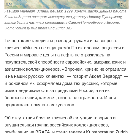
Казимир Малевич. Зимний пейзаж. 1929. Холст, масло. Данная работа
была подарена автором лечащему его урологу Натану Путерману,
затем была в частных коллекциях в Санкт-Петербурге и Европе.
Фото: courtesy Kunstberatung Zurich AG
Точно так же галеристы разводят руками и на вопрос о
кризисе: «Мы его не ощущаем!» По их словам, рецессия в
России и мировые цены на нефть не отразилась на
покупательской способности европейских, американских и
азиатских коллекционеров. «Впрочем, кризис не отразился
и на наших русских клиентах, — говорит Аксел Вервордт. —
В основном мы оформляем дома тех русских, которые
имеют недвижимость за пределами России, а на их
благосостоянии, кажется, ничего не отражается. И они
продолжают покупать искусство».
Об отсутствии боязни кризисной ситуации говорила и
внушительная группа российских коллекционеров,
прибывших на BRAFA, и стенд галереи Kunstberatung Zurich