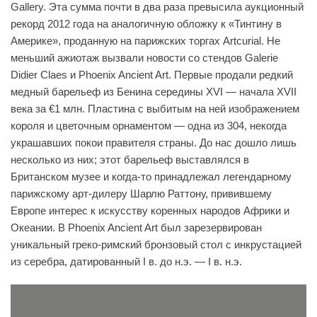
Gallery. Эта сумма почти в два раза превысила аукционный
рекорд 2012 года на аналогичную обложку к «Тинтину в
Америке», проданную на парижских торгах Artcurial. Не
меньший ажиотаж вызвали новости со стендов Galerie
Didier Claes и Phoenix Ancient Art. Первые продали редкий
медный барельеф из Бенина середины XVI — начала XVII
века за €1 млн. Пластина с выбитым на ней изображением
короля и цветочным орнаментом — одна из 304, некогда
украшавших покои правителя страны. До нас дошло лишь
несколько из них; этот барельеф выставлялся в
Британском музее и когда-то принадлежал легендарному
парижскому арт-дилеру Шарлю Раттону, привившему
Европе интерес к искусству коренных народов Африки и
Океании. В Phoenix Ancient Art был зарезервирован
уникальный греко-римский бронзовый стол с инкрустацией
из серебра, датированный I в. до н.э. — I в. н.э.