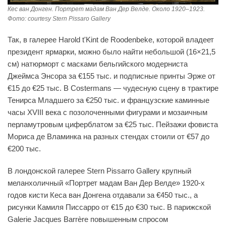
Кес ван Донген. Портрет мадам Ван Дер Велде. Около 1920–1923.
Фото: courtesy Stern Pissaro Gallery
Так, в галерее Harold t'Kint de Roodenbeke, которой владеет
президент ярмарки, можно было найти небольшой (16×21,5
см) натюрморт с масками бельгийского модерниста
Джеймса Энсора за €155 тыс. и подписные принты Эрже от
€15 до €25 тыс. В Costermans — чудесную сцену в трактире
Тенирса Младшего за €250 тыс. и французские каминные
часы XVIII века с позолоченными фигурами и мозаичным
перламутровым циферблатом за €25 тыс. Пейзажи фовиста
Мориса де Вламинка на разных стендах стоили от €57 до
€200 тыс.
В лондонской галерее Stern Pissarro Gallery крупный
меланхоличный «Портрет мадам Ван Дер Велде» 1920-х
годов кисти Кеса ван Донгена отдавали за €450 тыс., а
рисунки Камиля Писсарро от €15 до €30 тыс. В парижской
Galerie Jacques Barrère повышенным спросом