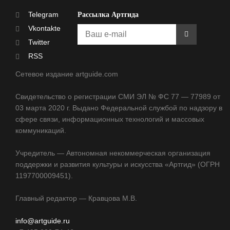
Telegram
Рассылка Артгида
Vkontakte
Twitter
RSS
Сетевое издание artguide.com
Свидетельство о регистрации СМИ ЭЛ № ФС 77 — 77989 от
03 марта 2020 г. Выдано Федеральной службой по надзору в
сфере связи, информационных технологий и массовых
коммуникаций.
Учредитель — Автономная некоммерческая организация
поддержки и развития культуры и искусства «Артгид» (ОГРН
1197700009451).
Главный редактор — Кравцова М.В.
info@artguide.ru