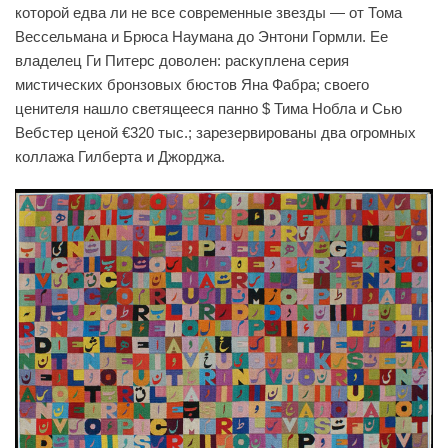
которой едва ли не все современные звезды — от Тома
Вессельмана и Брюса Наумана до Энтони Гормли. Ее
владелец Ги Питерс доволен: раскуплена серия
мистических бронзовых бюстов Яна Фабра; своего
ценителя нашло светящееся панно $ Тима Нобла и Сью
Вебстер ценой €320 тыс.; зарезервированы два огромных
коллажа Гилберта и Джорджа.