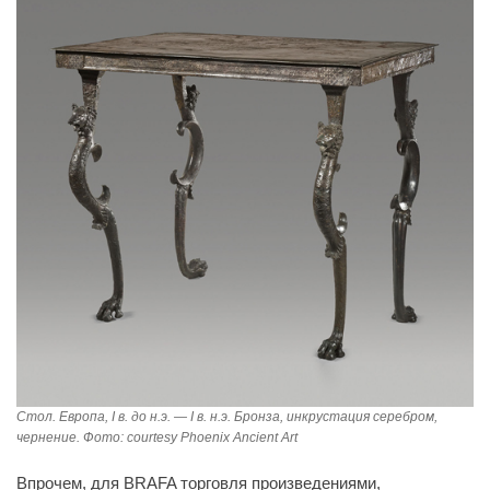
Cтол. Европа, I в. до н.э. — I в. н.э. Бронза, инкрустация серебром,
чернение. Фото: courtesy Phoenix Ancient Art
Впрочем, для BRAFA торговля произведениями,