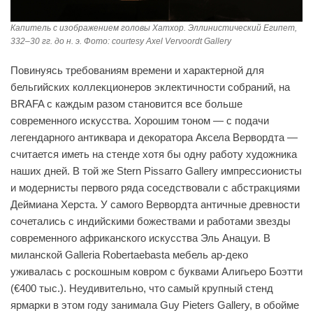
Капитель с изображением головы Хатхор. Эллинистический Египет,
332–30 гг. до н. э. Фото: сourtesy Axel Vervoordt Gallery
Повинуясь требованиям времени и характерной для
бельгийских коллекционеров эклектичности собраний, на
BRAFA с каждым разом становится все больше
современного искусства. Хорошим тоном — с подачи
легендарного антиквара и декоратора Аксела Вервордта —
считается иметь на стенде хотя бы одну работу художника
наших дней. В той же Stern Pissarro Gallery импрессионисты
и модернисты первого ряда соседствовали с абстракциями
Деймиана Херста. У самого Вервордта античные древности
сочетались с индийскими божествами и работами звезды
современного африканского искусства Эль Анацуи. В
миланской Galleria Robertaebasta мебель ар-деко
уживалась с роскошным ковром с буквами Алигьеро Боэтти
(€400 тыс.). Неудивительно, что самый крупный стенд
ярмарки в этом году занимала Guy Pieters Gallery, в обойме