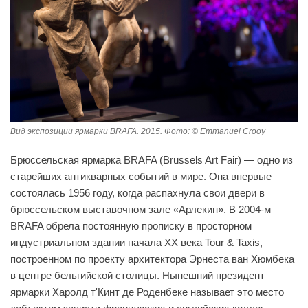
Вид экспозиции ярмарки BRAFA. 2015. Фото: © Emmanuel Crooy
Брюссельская ярмарка BRAFA (Brussels Art Fair) — одно из
старейших антикварных событий в мире. Она впервые
состоялась 1956 году, когда распахнула свои двери в
брюссельском выставочном зале «Арлекин». В 2004-м
BRAFA обрела постоянную прописку в просторном
индустриальном здании начала XX века Tour & Taxis,
построенном по проекту архитектора Эрнеста ван Хюмбека
в центре бельгийской столицы. Нынешний президент
ярмарки Харолд т'Кинт де Роденбеке называет это место