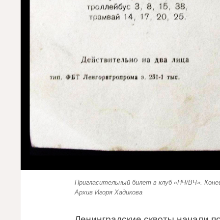
Пригласительный билет в клуб «НЧ/ВЧ». Конец
Архив Игоря Хадикова
Ленинградские сквоты начали по