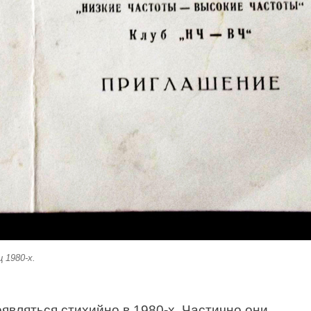
 1980-х.
являться стихийно в 1980-х. Частично они