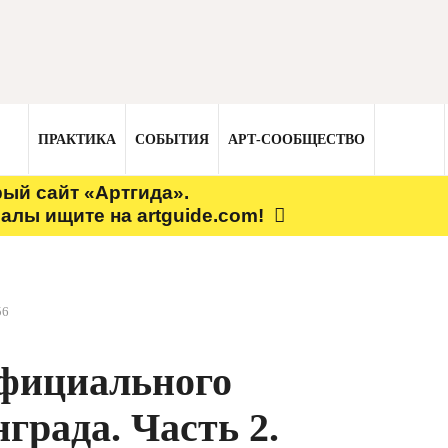
ПРАКТИКА
СОБЫТИЯ
АРТ-СООБЩЕСТВО
рый сайт «Артгида».
алы ищите на artguide.com!
56
фициального
града. Часть 2.