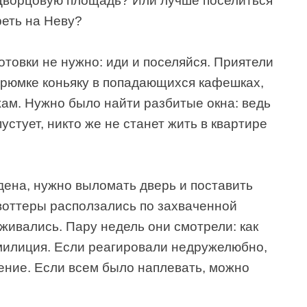
а Дворцовую площадь? Или лучше поселиться
реть на Неву?
отовки не нужно: иди и поселяйся. Приятели
о рюмке коньяку в попадающихся кафешках,
жам. Нужно было найти разбитые окна: ведь
пустует, никто же не станет жить в квартире
дена, нужно выломать дверь и поставить
квоттеры расползались по захваченной
живались. Пару недель они смотрели: как
 милиция. Если реагировали недружелюбно,
ение. Если всем было наплевать, можно