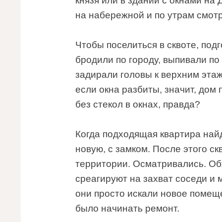
князя или в здании с окнами н
на набережной и по утрам смот
Чтобы поселиться в сквоте, подг
бродили по городу, выпивали п
задирали головы к верхним эта
если окна разбиты, значит, дом 
без стекол в окнах, правда?
Когда подходящая квартира най
новую, с замком. После этого с
территории. Осматривались. Об
среагируют на захват соседи и
они просто искали новое помещ
было начинать ремонт.