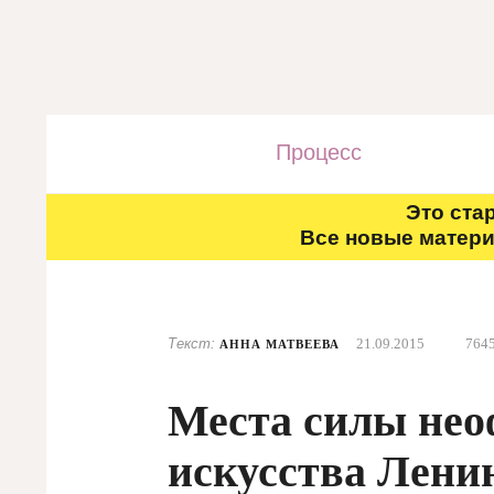
Процесс
Это ста
Все новые матери
Текст:
21.09.2015
764
АННА МАТВЕЕВА
Места силы нео
искусства Ленин