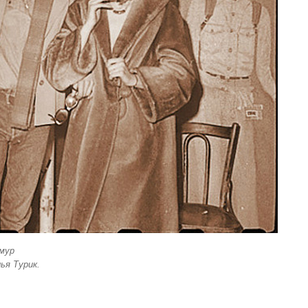
имур
ья Турик.