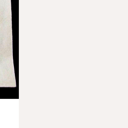
26.03.2026
Москва возглавила мировой рейтинг по
числу туристических
достопримечательностей
25.03.2026
В Петербурге пройдет лекция главного
редактора «Артгида» Марии Кравцовой
25.03.2026
Музей Ритберг передал Нигерии право
собственности на 11 вывезенных
артефактов
24.03.2026
Работу Беллини отреставрируют на
глазах у публики