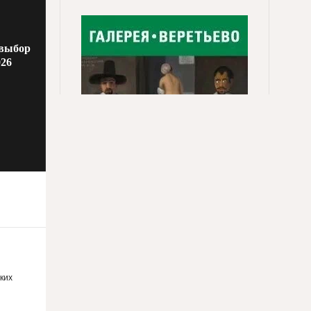
 выбор
026
ких