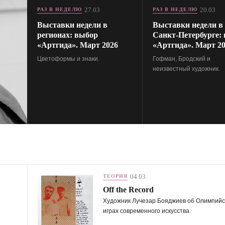
27.03
20.03
РАЗ В НЕДЕЛЮ
РАЗ В НЕДЕЛЮ
Выставки недели в
Выставки недели в
регионах: выбор
Санкт-Петербурге:
«Артгида». Март 2026
«Артгида». Март 2
Цветоформы и знаки.
Гофман, Бродский и
неизвестный художник.
04.03
ТЕОРИЯ
Off the Record
Художник Лучезар Бояджиев об Олимпийс
играх современного искусства.