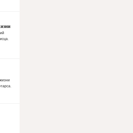
26.03.2026
Москва возглавила мировой рейтинг по
числу туристических
жизни
достопримечательностей
ний
исца.
25.03.2026
В Петербурге пройдет лекция главного
редактора «Артгида» Марии Кравцовой
25.03.2026
 жизни
Музей Ритберг передал Нигерии право
тарса.
собственности на 11 вывезенных
артефактов
24.03.2026
Работу Беллини отреставрируют на
глазах у публики