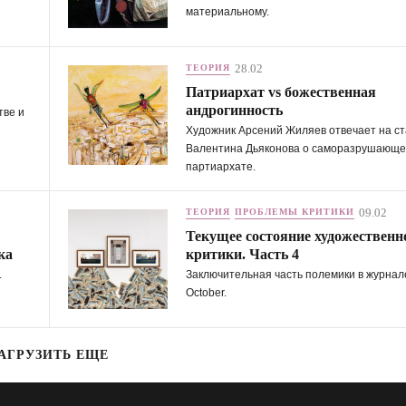
материальному.
28.02
ТЕОРИЯ
Патриархат vs божественная
андрогинность
тве и
Художник Арсений Жиляев отвечает на с
Валентина Дьяконова о саморазрушающ
партиархате.
09.02
ТЕОРИЯ
ПРОБЛЕМЫ КРИТИКИ
Текущее состояние художественн
ка
критики. Часть 4
.
Заключительная часть полемики в журнал
October.
АГРУЗИТЬ ЕЩЕ