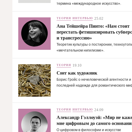
термина «международное искусство».
25.02
ТЕОРИЯ
ИНТЕРВЬЮ
Ана Тейшейра Пинто: «Нам стоит
перестать фетишизировать субвер
и трансгрессию»
Теоретик культуры о постиронии, техноутоп
«мечтательном нигилизме».
19.10
ТЕОРИЯ
Снег как художник
Борис Гройс о нечеловеческой агентности и
последней надежде для романтического ми
24.09
ТЕОРИЯ
ИНТЕРВЬЮ
Александр Гэллоуэй: «Мир не каж
мне цифровым до самого основани
О цифровом в философии и искусстве