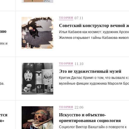
07.11
ТЕОРИЯ
Советский конструктор вечной 
сию
Илья Кабаков как космист: художник Арсе
Жиляев открывает тайны Кабакова-живоп
иях и
11.10
ТЕОРИЯ
Это не художественный музей
Критик Даглас Кримп о том, что вызвало к
фа.
музейные фикции художника Марселя Бро
22.06
ТЕОРИЯ
ется
Искусство и объектно-
я»
ориентированная социология
Социолог Виктор Вахштайн о повороте к