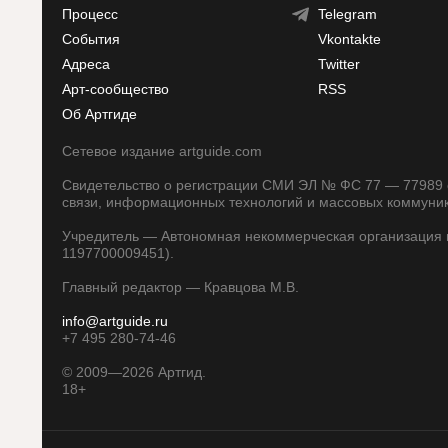
Процесс
Telegram
События
Vkontakte
Адреса
Twitter
Арт-сообщество
RSS
Об Артгиде
Сетевое издание artguide.com
Свидетельство о регистрации СМИ ЭЛ № ФС 77 — 77989 о
связи, информационных технологий и массовых коммуни
Учредитель — Автономная некоммерческая организация п
1197700009451).
Главный редактор — Кравцова М.В.
info@artguide.ru
+7 495 280-74-46
©
2009—2026
Артгид.
18+