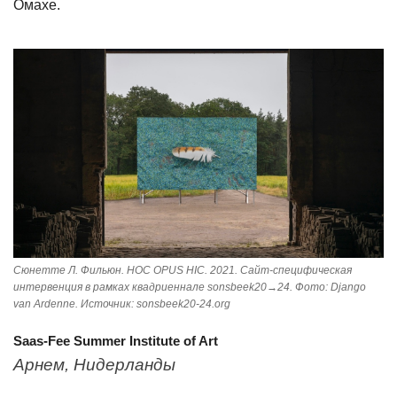
Омахе.
Сюнетте Л. Фильюн. HOC OPUS HIC. 2021. Сайт-специфическая
интервенция в рамках квадриеннале sonsbeek20→24. Фото: Django
van Ardenne. Источник: sonsbeek20-24.org
Saas-Fee Summer Institute of Art
Арнем, Нидерланды