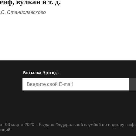
йф, вулкан и т. д.
.С. Станиславского
Рассылка Артгида
т 03 марта 2020 г. Выдано Федеральной службой по надзору в сф
каций.