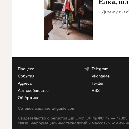
Ёлка, шле
Дом-музей К
Процесс
Telegram
События
Vkontakte
Адреса
Twitter
Арт-сообщество
RSS
Об Артгиде
Сетевое издание artguide.com
Свидетельство о регистрации СМИ ЭЛ № ФС 77 — 77989 о
связи, информационных технологий и массовых коммуни