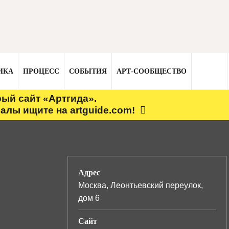
ИКА
ПРОЦЕСС
СОБЫТИЯ
АРТ-СООБЩЕСТВО
рый сайт «Артгида».
алы ищите на artguide.com!
Адрес
Москва, Леонтьевский переулок,
дом 6
Сайт