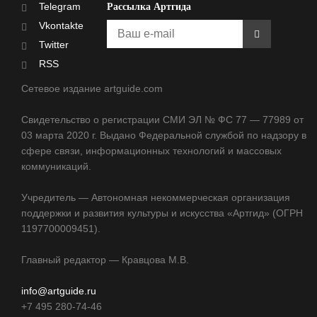
Telegram
Рассылка Артгида
Vkontakte
Twitter
RSS
Сетевое издание artguide.com
Свидетельство о регистрации СМИ ЭЛ № ФС 77 — 77989 от
03 марта 2020 г. Выдано Федеральной службой по надзору в
сфере связи, информационных технологий и массовых
коммуникаций.
Учредитель — Автономная некоммерческая организация
поддержки и развития культуры и искусства «Артгид» (ОГРН
1197700009451).
Главный редактор — Кравцова М.В.
info@artguide.ru
+7 495 280-74-46