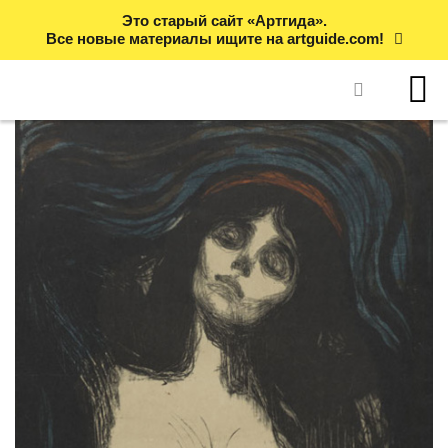
Это старый сайт «Артгида».
Все новые материалы ищите на artguide.com!