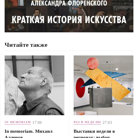
Читайте также
17.06
27.03
IN MEMORIAM
РАЗ В НЕДЕЛЮ
In memoriam. Михаил
Выставки недели в
Алленов
регионах: выбор