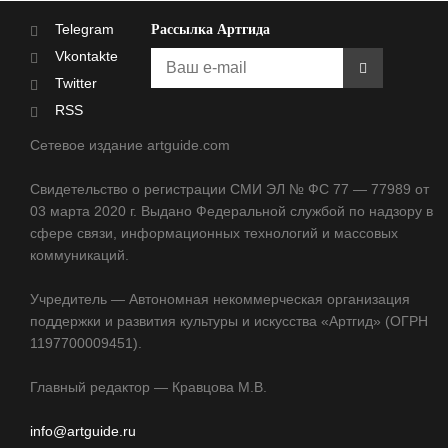
Telegram
Рассылка Артгида
Vkontakte
Twitter
RSS
Сетевое издание artguide.com
Свидетельство о регистрации СМИ ЭЛ № ФС 77 — 77989 от
03 марта 2020 г. Выдано Федеральной службой по надзору в
сфере связи, информационных технологий и массовых
коммуникаций.
Учредитель — Автономная некоммерческая организация
поддержки и развития культуры и искусства «Артгид» (ОГРН
1197700009451).
Главный редактор — Кравцова М.В.
info@artguide.ru