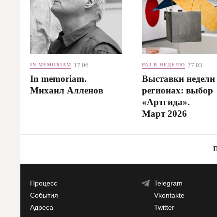
17.06
27.03
IN MEMORIAM
РАЗ В НЕДЕЛЮ
In memoriam.
Выставки недели
Михаил Алленов
регионах: выбор
«Артгида».
Март 2026
Процесс
Telegram
События
Vkontakte
Адреса
Twitter