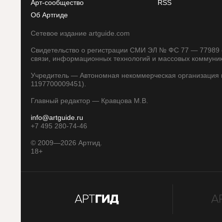
Арт-сообщество
RSS
Об Артгиде
Сетевое издание artguide.com
Свидетельство о регистрации СМИ ЭЛ № ФС 77 — 77989 о
связи, информационных технологий и массовых коммуни
Учредитель — Автономная некоммерческая организация п
1197700009451).
Главный редактор — Кравцова М.В.
info@artguide.ru
+7 495 280-74-46
©
2009—2026
Артгид.
18+