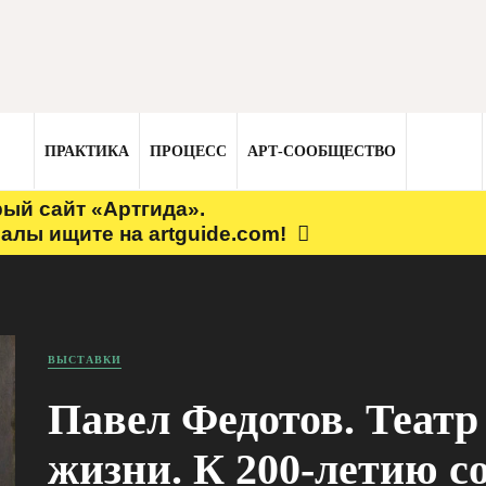
ПРАКТИКА
ПРОЦЕСС
АРТ-СООБЩЕСТВО
рый сайт «Артгида».
алы ищите на artguide.com!
ВЫСТАВКИ
Павел Федотов. Театр
жизни. К 200-летию с