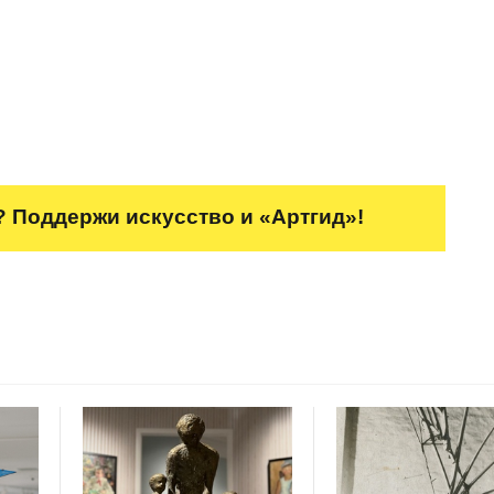
 Поддержи искусство и «Артгид»!