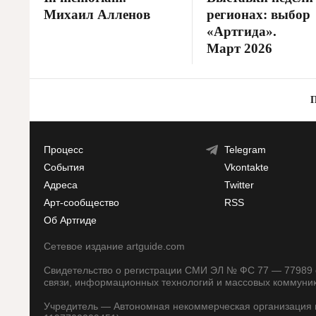
Михаил Алленов
регионах: выбор
«Артгида».
Март 2026
Процесс
Telegram
События
Vkontakte
Адреса
Twitter
Арт-сообщество
RSS
Об Артгиде
Сетевое издание artguide.com
Свидетельство о регистрации СМИ ЭЛ № ФС 77 — 77989 о
связи, информационных технологий и массовых коммуни
Учредитель — Автономная некоммерческая организация п