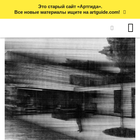
Это старый сайт «Артгида».
Все новые материалы ищите на artguide.com!