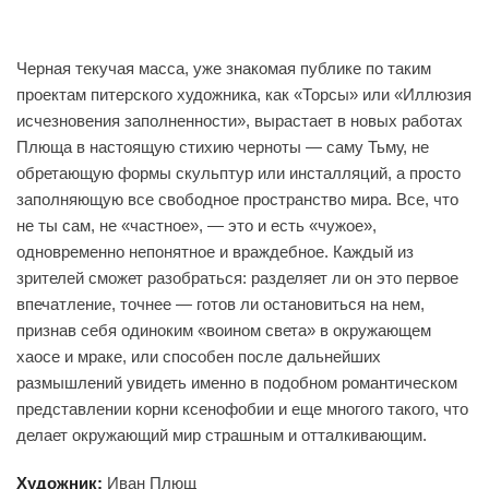
Черная текучая масса, уже знакомая публике по таким
проектам питерского художника, как «Торсы» или «Иллюзия
исчезновения заполненности», вырастает в новых работах
Плюща в настоящую стихию черноты — саму Тьму, не
обретающую формы скульптур или инсталляций, а просто
заполняющую все свободное пространство мира. Все, что
не ты сам, не «частное», — это и есть «чужое»,
одновременно непонятное и враждебное. Каждый из
зрителей сможет разобраться: разделяет ли он это первое
впечатление, точнее — готов ли остановиться на нем,
признав себя одиноким «воином света» в окружающем
хаосе и мраке, или способен после дальнейших
размышлений увидеть именно в подобном романтическом
представлении корни ксенофобии и еще многого такого, что
делает окружающий мир страшным и отталкивающим.
Художник:
Иван Плющ