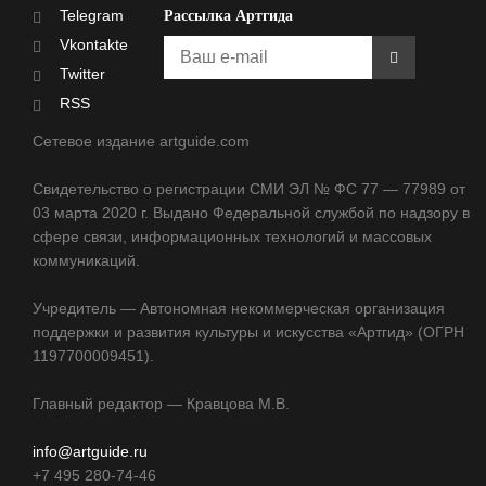
Telegram
Рассылка Артгида
Vkontakte
Twitter
RSS
Сетевое издание artguide.com
Свидетельство о регистрации СМИ ЭЛ № ФС 77 — 77989 от
03 марта 2020 г. Выдано Федеральной службой по надзору в
сфере связи, информационных технологий и массовых
коммуникаций.
Учредитель — Автономная некоммерческая организация
поддержки и развития культуры и искусства «Артгид» (ОГРН
1197700009451).
Главный редактор — Кравцова М.В.
info@artguide.ru
+7 495 280-74-46