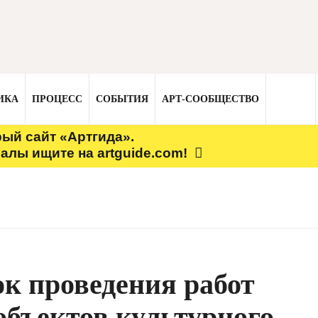
ИКА
ПРОЦЕСС
СОБЫТИЯ
АРТ-СООБЩЕСТВО
рый сайт «Артгида».
алы ищите на artguide.com!
к проведения работ
объектов культурного