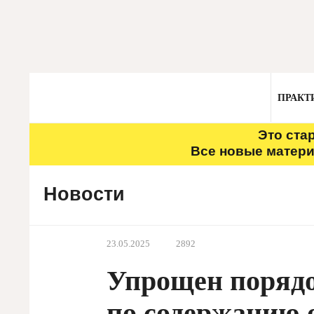
ПРАКТ
Это ста
Все новые матери
Новости
23.05.2025
2892
Упрощен порядо
по содержанию 