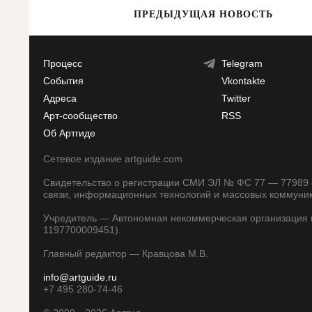
ПРЕДЫДУЩАЯ НОВОСТЬ
Процесс
Telegram
События
Vkontakte
Адреса
Twitter
Арт-сообщество
RSS
Об Артгиде
Сетевое издание artguide.com
Свидетельство о регистрации СМИ ЭЛ № ФС 77 — 77989 о
связи, информационных технологий и массовых коммуни
Учредитель — Автономная некоммерческая организация п
1197700009451).
Главный редактор — Кравцова М.В.
info@artguide.ru
+7 495 280-74-46