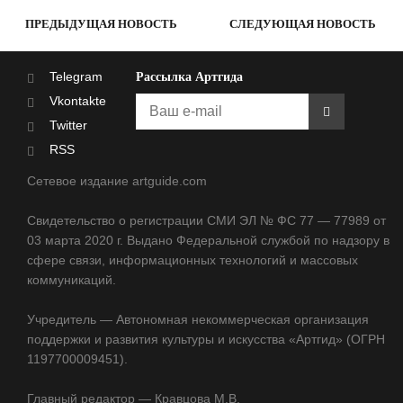
ПРЕДЫДУЩАЯ НОВОСТЬ
СЛЕДУЮЩАЯ НОВОСТЬ
Telegram
Рассылка Артгида
Vkontakte
Twitter
RSS
Сетевое издание artguide.com
Свидетельство о регистрации СМИ ЭЛ № ФС 77 — 77989 от
03 марта 2020 г. Выдано Федеральной службой по надзору в
сфере связи, информационных технологий и массовых
коммуникаций.
Учредитель — Автономная некоммерческая организация
поддержки и развития культуры и искусства «Артгид» (ОГРН
1197700009451).
Главный редактор — Кравцова М.В.