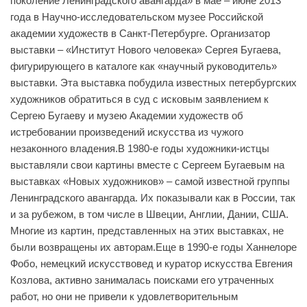
поколение Ленинградского авангарда» в мае – июне 2013
года в Научно-исследовательском музее Российской
академии художеств в Санкт-Петербурге. Организатор
выставки – «Институт Нового человека» Сергея Бугаева,
фигурирующего в каталоге как «научный руководитель»
выставки. Эта выставка побудила известных петербургских
художников обратиться в суд с исковым заявлением к
Сергею Бугаеву и музею Академии художеств об
истребовании произведений искусства из чужого
незаконного владения.В 1980-е годы художники-истцы
выставляли свои картины вместе с Сергеем Бугаевым на
выставках «Новых художников» – самой известной группы
Ленинградского авангарда. Их показывали как в России, так
и за рубежом, в том числе в Швеции, Англии, Дании, США.
Многие из картин, представленных на этих выставках, не
были возвращены их авторам.Еще в 1990-е годы Ханнелоре
Фобо, немецкий искусствовед и куратор искусства Евгения
Козлова, активно занималась поисками его утраченных
работ, но они не привели к удовлетворительным