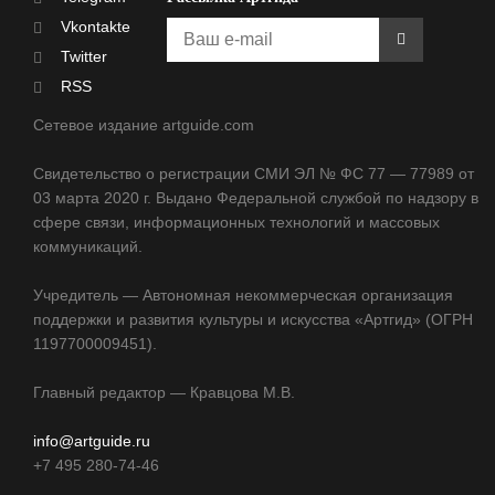
Vkontakte
Twitter
RSS
Сетевое издание artguide.com
Свидетельство о регистрации СМИ ЭЛ № ФС 77 — 77989 от
03 марта 2020 г. Выдано Федеральной службой по надзору в
сфере связи, информационных технологий и массовых
коммуникаций.
Учредитель — Автономная некоммерческая организация
поддержки и развития культуры и искусства «Артгид» (ОГРН
1197700009451).
Главный редактор — Кравцова М.В.
info@artguide.ru
+7 495 280-74-46