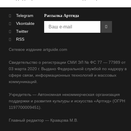
Telegram
Рассылка Артгида
Vkontakte
Twitter
RSS
Сетевое издание artguide.com
Свидетельство о регистрации СМИ ЭЛ № ФС 77 — 77989 от
03 марта 2020 г. Выдано Федеральной службой по надзору в
сфере связи, информационных технологий и массовых
коммуникаций.
Учредитель — Автономная некоммерческая организация
поддержки и развития культуры и искусства «Артгид» (ОГРН
1197700009451).
Главный редактор — Кравцова М.В.