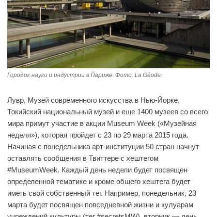
Городок науки и индустрии в Париже. Фото: La Géode
Лувр, Музей современного искусства в Нью-Йорке,
Токийский национальный музей и еще 1400 музеев со всего
мира примут участие в акции Museum Week («Музейная
неделя»), которая пройдет с 23 по 29 марта 2015 года.
Начиная с понедельника арт-институции 50 стран начнут
оставлять сообщения в Твиттере с хештегом
#MuseumWeek. Каждый день недели будет посвящен
определенной тематике и кроме общего хештега будет
иметь свой собственный тег. Например, понедельник, 23
марта будет посвящен повседневной жизни и кулуарам
учреждений культуры (тег #secretsMW), вторник — день