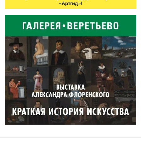
«Артгид»!