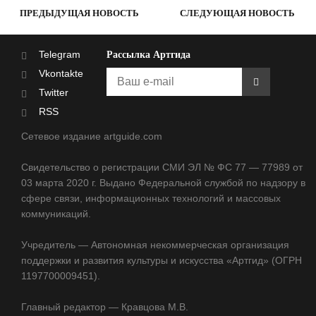
ПРЕДЫДУЩАЯ НОВОСТЬ
СЛЕДУЮЩАЯ НОВОСТЬ
Telegram
Рассылка Артгида
Vkontakte
Twitter
RSS
Сетевое издание artguide.com
Свидетельство о регистрации СМИ ЭЛ № ФС 77 — 77989 от
03 марта 2020 г. Выдано Федеральной службой по надзору в
сфере связи, информационных технологий и массовых
коммуникаций.
Учредитель — Автономная некоммерческая организация
поддержки и развития культуры и искусства «Артгид» (ОГРН
1197700009451).
Главный редактор — Кравцова М.В.