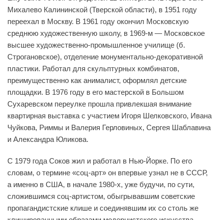
Михалево Калининской (Тверской области), в 1951 году
переехал в Москву. В 1961 году окончил Московскую
среднюю художественную школу, в 1969-м — Московское
высшее художественно-промышленное училище (б.
Строгановское), отделение монументально-декоративной
пластики. Работал для скульптурных комбинатов,
преимущественно как анималист, оформлял детские
площадки. В 1976 году в его мастерской в Большом
Сухаревском переулке прошла привлекшая внимание
квартирная выставка с участием Игоря Шелковского, Ивана
Чуйкова, Риммы и Валерия Герловиных, Сергея Шаблавина
и Александра Юликова.
С 1979 года Соков жил и работал в Нью-Йорке. По его
словам, о термине «соц-арт» он впервые узнал не в СССР,
а именно в США, в начале 1980-х, уже будучи, по сути,
сложившимся соц-артистом, обыгрывавшим советские
пропагандистские клише и соединявшим их со столь же
клишированными образами модернистского искусства