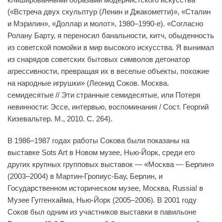
(«Встреча двух скульптур (Ленин и Джакометти)», «Сталин
и Мэрилин», «Доллар и молот», 1980–1990-е). «Согласно
Ролану Барту, я переносил банальности, китч, обыденность
из советской помойки в мир высокого искусства. Я вынимал
из снарядов советских бытовых символов детонатор
агрессивности, превращая их в веселые объекты, похожие
на народные игрушки» (Леонид Соков. Москва.
семидесятые // Эти странные семидесятые, или Потеря
невинности: Эссе, интервью, воспоминания / Сост. Георгий
Кизевальтер. М., 2010. С. 264).
В 1986–1987 годах работы Сокова были показаны на
выставке Sots Art в Новом музее, Нью-Йорк, среди его
других крупных групповых выставок — «Москва — Берлин»
(2003–2004) в Мартин-Гропиус-Бау, Берлин, и
Государственном историческом музее, Москва, Russia! в
Музее Гуггенхайма, Нью-Йорк (2005–2006). В 2001 году
Соков был одним из участников выставки в павильоне