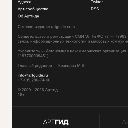
Адреса
Twitter
Арт-сообщество
RSS
Об Артгиде
Сетевое издание artguide.com
Свидетельство о регистрации СМИ ЭЛ № ФС 77 — 77989 о
связи, информационных технологий и массовых коммуни
Учредитель — Автономная некоммерческая организация п
1197700009451).
Главный редактор — Кравцова М.В.
info@artguide.ru
+7 495 280-74-46
©
2009—2026
Артгид.
18+