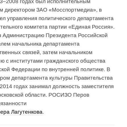
03–2008 годах был исполнительным
ым директором ЗАО «Мосспортмедиа», в
дел управления политического департамента
тельного комитета партии «Единая Россия».
 в Администрацию Президента Российской
елем начальника департамента
твенных связей, затем начальником
ю с институтами гражданского общества
кой Федерации по внутренней политике. В
ором департамента культуры Правительства
2014 годах занимал должность заместителя
осковской области. РОСИЗО Перов
бязанности
ера Лагутенкова
.