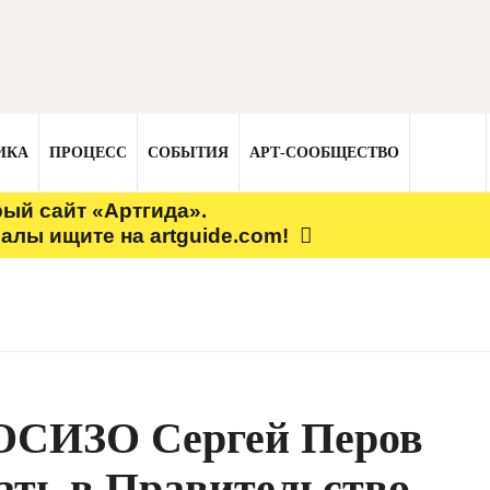
ИКА
ПРОЦЕСС
СОБЫТИЯ
АРТ-СООБЩЕСТВО
рый сайт «Артгида».
алы ищите на artguide.com!
РОСИЗО Сергей Перов
тать в Правительство