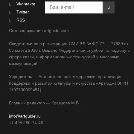
Vkontakte
Twitter
RSS
Сетевое издание artguide.com
Свидетельство о регистрации СМИ ЭЛ № ФС 77 — 77989 от
03 марта 2020 г. Выдано Федеральной службой по надзору в
сфере связи, информационных технологий и массовых
коммуникаций.
Учредитель — Автономная некоммерческая организация
поддержки и развития культуры и искусства «Артгид» (ОГРН
1197700009451).
Главный редактор — Кравцова М.В.
info@artguide.ru
+7 495 280-74-46