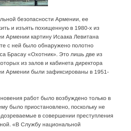
ьной безопасности Армении, ее
ить и изъять похищенную в 1980-х из
еи Армении картину Исаака Левитана
те с ней было обнаружено полотно
са Брасау «Охотник». Это лишь две из
оторых из залов и кабинета директора
еи Армении были зафиксированы в 1951-
зновения работ было возбуждено только в
нему было приостановлено, поскольку не
одозреваемые в совершении преступления
сной. «В Службу национальной