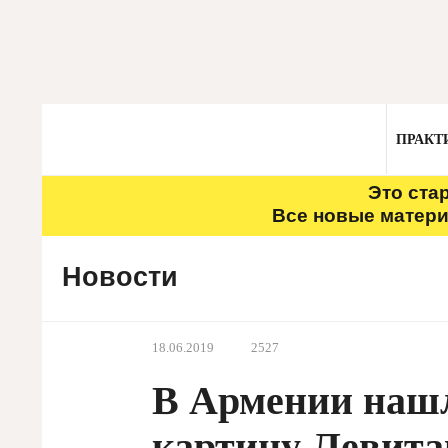
ПРАКТ
Это ста
Все новые матери
Новости
18.06.2019
2527
В Армении наш
картину Левита