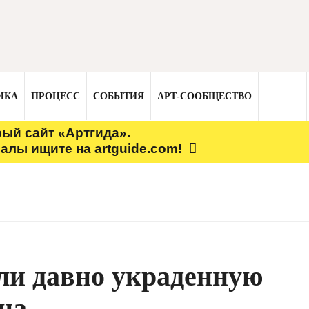
ИКА
ПРОЦЕСС
СОБЫТИЯ
АРТ-СООБЩЕСТВО
рый сайт «Артгида».
алы ищите на artguide.com!
ли давно украденную
на