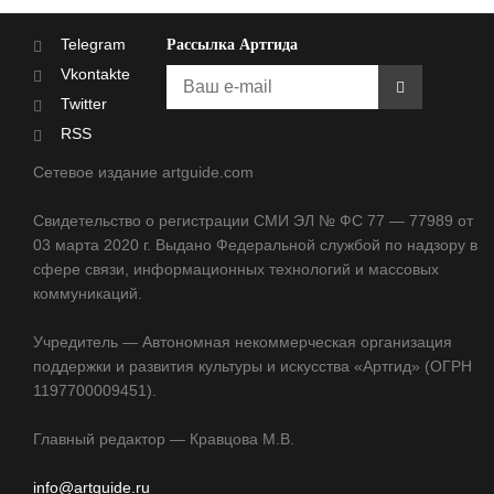
Telegram
Рассылка Артгида
Vkontakte
Twitter
RSS
Сетевое издание artguide.com
Свидетельство о регистрации СМИ ЭЛ № ФС 77 — 77989 от
03 марта 2020 г. Выдано Федеральной службой по надзору в
сфере связи, информационных технологий и массовых
коммуникаций.
Учредитель — Автономная некоммерческая организация
поддержки и развития культуры и искусства «Артгид» (ОГРН
1197700009451).
Главный редактор — Кравцова М.В.
info@artguide.ru