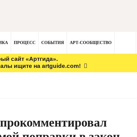
ИКА
ПРОЦЕСС
СОБЫТИЯ
АРТ-СООБЩЕСТВО
рый сайт «Артгида».
алы ищите на artguide.com!
 прокомментировал
мой поправки в закон