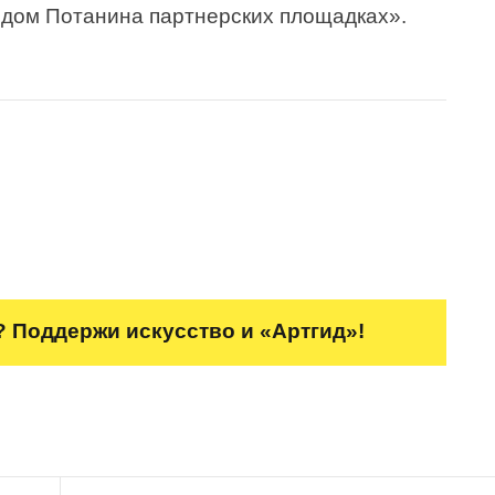
ндом Потанина партнерских площадках».
 Поддержи искусство и «Артгид»!