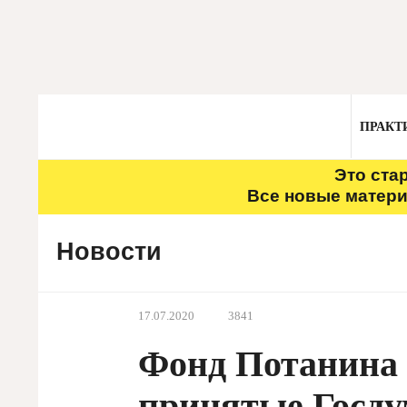
ПРАКТ
Это ста
Все новые матери
Новости
17.07.2020
3841
Фонд Потанина
принятые Госду