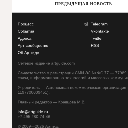
ПРЕДЫДУЩАЯ НОВОСТЬ
Процесс
Telegram
События
Vkontakte
Адреса
Twitter
Арт-сообщество
RSS
Об Артгиде
Сетевое издание artguide.com
Свидетельство о регистрации СМИ ЭЛ № ФС 77 — 77989 о
связи, информационных технологий и массовых коммуни
Учредитель — Автономная некоммерческая организация п
1197700009451).
Главный редактор — Кравцова М.В.
info@artguide.ru
+7 495 280-74-46
©
2009—2026
Артгид.