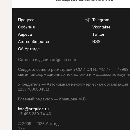
Процесс
Telegram
События
Vkontakte
Адреса
Twitter
Арт-сообщество
RSS
Об Артгиде
Сетевое издание artguide.com
Свидетельство о регистрации СМИ ЭЛ № ФС 77 — 77989 о
связи, информационных технологий и массовых коммуни
Учредитель — Автономная некоммерческая организация п
1197700009451).
Главный редактор — Кравцова М.В.
info@artguide.ru
+7 495 280-74-46
©
2009—2026
Артгид.
18+