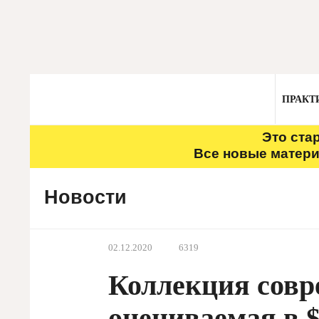
ПРАКТ
Это ста
Все новые матери
Новости
02.12.2020
6319
Коллекция совр
оцениваемая в $