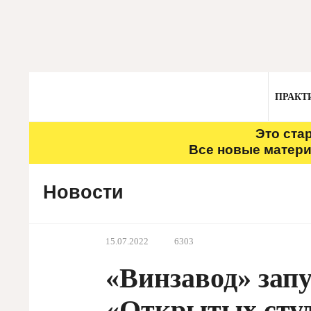
ПРАКТ
Это ста
Все новые матери
Новости
15.07.2022
6303
«Винзавод» запу
«Открытых сту