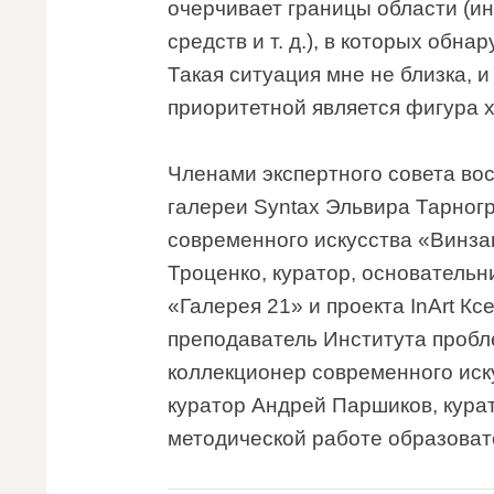
очерчивает границы области (и
средств и т. д.), в которых об
Такая ситуация мне не близка, 
приоритетной является фигура 
Членами экспертного совета вос
галереи Syntax Эльвира Тарног
современного искусства «Винза
Троценко, куратор, основательн
«Галерея 21» и проекта InArt К
преподаватель Института пробл
коллекционер современного иск
куратор Андрей Паршиков, кура
методической работе образова