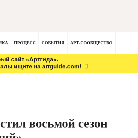
ИКА
ПРОЦЕСС
СОБЫТИЯ
АРТ-СООБЩЕСТВО
рый сайт «Артгида».
алы ищите на artguide.com!
стил восьмой сезон
дий»