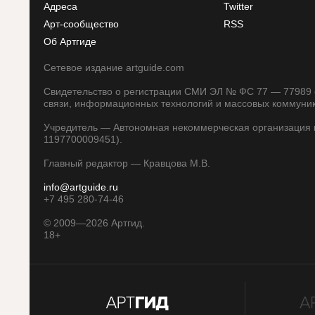
Адреса
Twitter
Арт-сообщество
RSS
Об Артгиде
Сетевое издание artguide.com
Свидетельство о регистрации СМИ ЭЛ № ФС 77 — 77989 о
связи, информационных технологий и массовых коммуни
Учредитель — Автономная некоммерческая организация п
1197700009451).
Главный редактор — Кравцова М.В.
info@artguide.ru
+7 495 280-74-46
©
2009—2026
Артгид.
18+