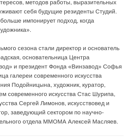
нтересов, методов работы, выразительных
наруживают себя будущие резиденты Студий.
и больше импонирует подход, когда
художника».
ьмого сезона стали директор и основатель
радская, основательница Центра
вод» и президент Фонда «Винзавод» Софья
ица галереи современного искусства
сения Подойницына, художник, куратор,
ем современного искусства Стас Шурипа,
усства Сергей Лимонов, искусствовед и
тор, заведующий сектором по научно-
тельного отдела ММОМА Алексей Масляев.