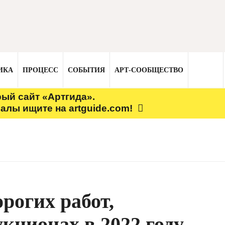
ИКА
ПРОЦЕСС
СОБЫТИЯ
АРТ-СООБЩЕСТВО
рый сайт «Артгида».
алы ищите на artguide.com!
рогих работ,
кционах в 2022 году