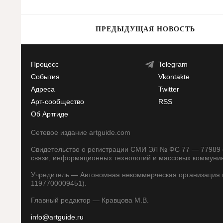
ПРЕДЫДУЩАЯ НОВОСТЬ
Процесс
Telegram
События
Vkontakte
Адреса
Twitter
Арт-сообщество
RSS
Об Артгиде
Сетевое издание artguide.com
Свидетельство о регистрации СМИ ЭЛ № ФС 77 — 77989 о
связи, информационных технологий и массовых коммуни
Учредитель — Автономная некоммерческая организация п
1197700009451).
Главный редактор — Кравцова М.В.
info@artguide.ru