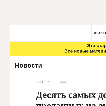
ПРАКТ
Это ста
Все новые матери
Новости
02.01.2023
5820
Десять самых до
проданных на ау