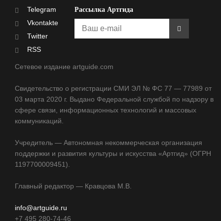
Telegram
Рассылка Артгида
Vkontakte
Twitter
RSS
Сетевое издание artguide.com
Свидетельство о регистрации СМИ ЭЛ № ФС 77 — 77989 от
03 марта 2020 г. Выдано Федеральной службой по надзору в
сфере связи, информационных технологий и массовых
коммуникаций.
Учредитель — Автономная некоммерческая организация
поддержки и развития культуры и искусства «Артгид» (ОГРН
1197700009451).
Главный редактор — Кравцова М.В.
info@artguide.ru
+7 495 280-74-46