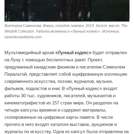
Виктория Савенкова. Вчера, сегодня, завтра. 2019. Холст, масло. The
Windrift Collection. Работа включена в «Лунный кодекс». Источник:
savenkovaviktoria.com
Мультимедийный архив
«Лунный кодекс»
будет отправлен
на Луну с помощью беспилотных ракет. Проект,
придуманный канадским физиком и писателем Сэмюэлем
Перальтой, представляет собой оцифрованную коллекцию
современного искусства, поэзии, журналов, музыки,
фильмов, подкастов и книг. В «Лунный кодекс» входят
работы 30 тыс. художников, писателей, музыкантов и
кинематографистов из 157 стран мира. Он разделен на
четыре капсулы времени и содержит материалы,
скопированные на цифровые карты памяти. В числе
прочего в него входят каталоги выставок, аукционов и
журналы по искусству. Одна из капсул была отправлена на