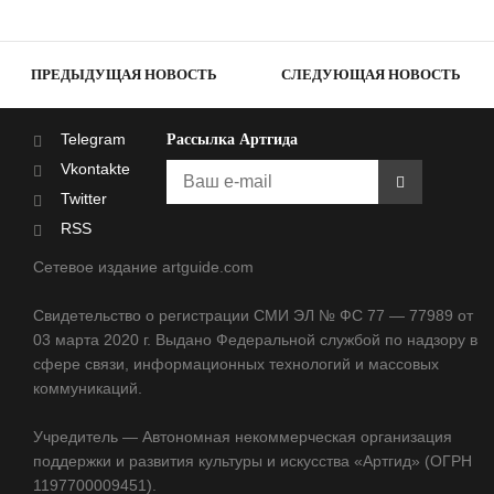
ПРЕДЫДУЩАЯ НОВОСТЬ
СЛЕДУЮЩАЯ НОВОСТЬ
Telegram
Рассылка Артгида
Vkontakte
Twitter
RSS
Сетевое издание artguide.com
Свидетельство о регистрации СМИ ЭЛ № ФС 77 — 77989 от
03 марта 2020 г. Выдано Федеральной службой по надзору в
сфере связи, информационных технологий и массовых
коммуникаций.
Учредитель — Автономная некоммерческая организация
поддержки и развития культуры и искусства «Артгид» (ОГРН
1197700009451).