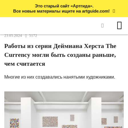
Это старый сайт «Артгида».
Все новые материалы ищите на artguide.com!
23.05.2024
5172
Работы из серии Деймиана Херста The
Currency могли быть созданы раньше,
чем считается
Многие из них создавались нанятыми художниками.