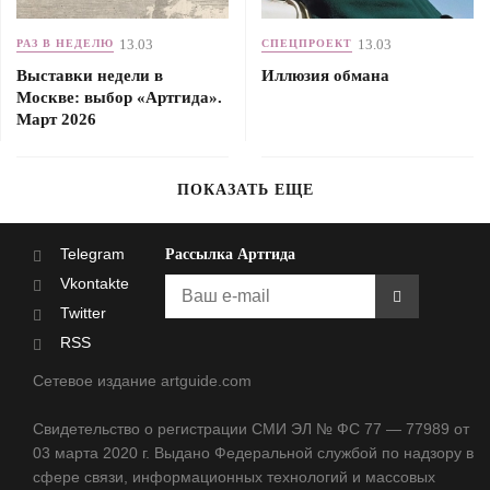
13.03
13.03
РАЗ В НЕДЕЛЮ
СПЕЦПРОЕКТ
Выставки недели в
Иллюзия обмана
Москве: выбор «Артгида».
Март 2026
ПОКАЗАТЬ ЕЩЕ
Telegram
Рассылка Артгида
Vkontakte
Twitter
RSS
Сетевое издание artguide.com
Свидетельство о регистрации СМИ ЭЛ № ФС 77 — 77989 от
03 марта 2020 г. Выдано Федеральной службой по надзору в
сфере связи, информационных технологий и массовых