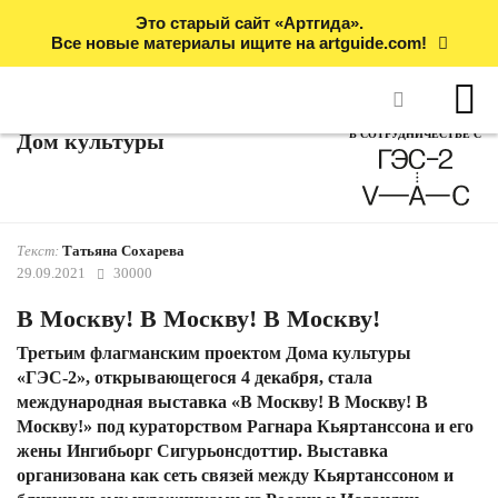
Это старый сайт «Артгида».
Все новые материалы ищите на artguide.com!
В СОТРУДНИЧЕСТВЕ С
Дом культуры
Текст:
Татьяна Сохарева
29.09.2021
30000
В Москву! В Москву! В Москву!
Третьим флагманским проектом Дома культуры
«ГЭС-2», открывающегося 4 декабря, стала
международная выставка «В Москву! В Москву! В
Москву!» под кураторством Рагнара Кьяртанссона и его
жены Ингибьорг Сигурьонсдоттир. Выставка
организована как сеть связей между Кьяртанссоном и