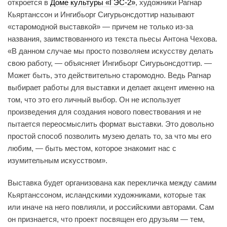
откроется в
Доме культуры «ГЭС-2»
, художники Рагнар
Кьяртанссон и Ингибьорг Сигурьонсдоттир называют
«старомодной выставкой» — причем не только из-за
названия, заимствованного из текста пьесы Антона Чехова.
«В данном случае мы просто позволяем искусству делать
свою работу, — объясняет Ингибьорг Сигурьонсдоттир. —
Может быть, это действительно старомодно. Ведь Рагнар
выбирает работы для выставки и делает акцент именно на
том, что это его личный выбор. Он не использует
произведения для создания нового повествования и не
пытается переосмыслить формат выставки. Это довольно
простой способ позволить музею делать то, за что мы его
любим, — быть местом, которое знакомит нас с
изумительным искусством».
Выставка будет организована как перекличка между самим
Кьяртанссоном, исландскими художниками, которые так
или иначе на него повлияли, и российскими авторами. Сам
он признается, что проект посвящен его друзьям — тем,