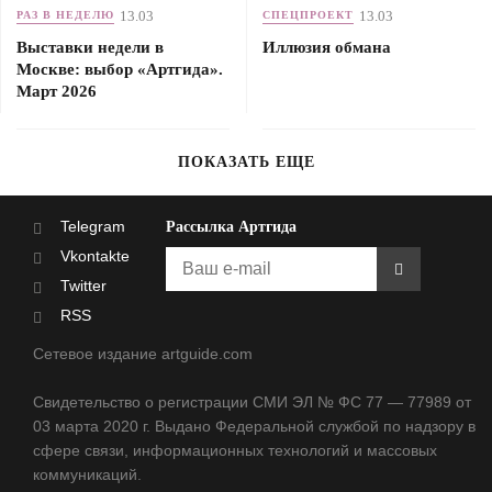
13.03
13.03
РАЗ В НЕДЕЛЮ
СПЕЦПРОЕКТ
Выставки недели в
Иллюзия обмана
Москве: выбор «Артгида».
Март 2026
ПОКАЗАТЬ ЕЩЕ
Telegram
Рассылка Артгида
Vkontakte
Twitter
RSS
Сетевое издание artguide.com
Свидетельство о регистрации СМИ ЭЛ № ФС 77 — 77989 от
03 марта 2020 г. Выдано Федеральной службой по надзору в
сфере связи, информационных технологий и массовых
коммуникаций.