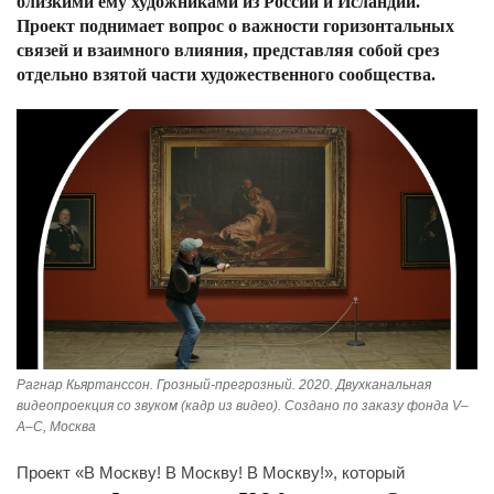
близкими ему художниками из России и Исландии.
Проект поднимает вопрос о важности горизонтальных
связей и взаимного влияния, представляя собой срез
отдельно взятой части художественного сообщества.
Рагнар Кьяртанссон. Грозный-прегрозный. 2020. Двухканальная
видеопроекция со звуком (кадр из видео). Создано по заказу фонда V–
A–C, Москва
Проект «В Москву! В Москву! В Москву!», который