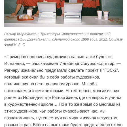
Рагнар Кьяртанссон. Три сестры. Интерпретация потерянной
фотографии Джея Ранелли, сделанной около 1990 года. 2021. Courtesy
Фонд V–A–C
«Примерно половина художников на выставке будет из
Исландии, — рассказывает Ингибьорг Сигурьонсдоттир. —
Рагнару изначально предлагали сделать проект в “ГЭС-2”,
который включал бы в себя работы художников,
повлиявших на него на личном уровне. Мы оба
восхищаемся этими авторами. Естественно, многие из них
родом из Исландии, где Рагнар живет, где он вырос и учился
в художественной школе… Но в то же время со многими из
этих художников, чьи работы очаровывают нас, мы
познакомились, путешествуя по миру и изучая искусство
разных стран. Всего на выставке будет представлено около