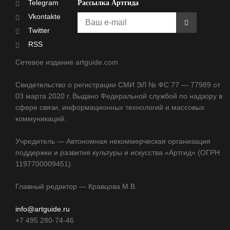
Telegram
Рассылка Артгида
Vkontakte
Twitter
RSS
Сетевое издание artguide.com
Свидетельство о регистрации СМИ ЭЛ № ФС 77 — 77989 от
03 марта 2020 г. Выдано Федеральной службой по надзору в
сфере связи, информационных технологий и массовых
коммуникаций.
Учредитель — Автономная некоммерческая организация
поддержки и развития культуры и искусства «Артгид» (ОГРН
1197700009451).
Главный редактор — Кравцова М.В.
info@artguide.ru
+7 495 280-74-46