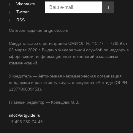
Vkontakte
Twitter
RSS
Сетевое издание artguide.com
Свидетельство о регистрации СМИ ЭЛ № ФС 77 — 77989 от
03 марта 2020 г. Выдано Федеральной службой по надзору в
сфере связи, информационных технологий и массовых
коммуникаций.
Учредитель — Автономная некоммерческая организация
поддержки и развития культуры и искусства «Артгид» (ОГРН
1197700009451).
Главный редактор — Кравцова М.В.
info@artguide.ru
+7 495 280-74-46